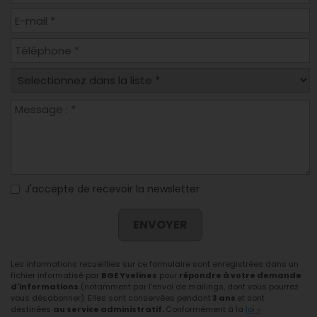
J'accepte de recevoir la newsletter
ENVOYER
Les informations recueillies sur ce formulaire sont enregistrées dans un
fichier informatisé par
BGE Yvelines
pour
répondre à votre demande
d'informations
(notamment par l'envoi de mailings, dont vous pourrez
vous désabonner). Elles sont conservées pendant
3 ans
et sont
destinées
au service administratif.
Conformément à la
loi «