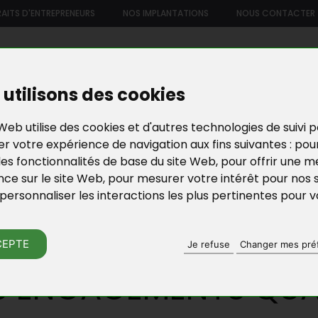
AITS D'ENTREPRENEURS
NOS IMPLANTATIONS
NOUS CONTACTER
US
NOTRE OFFRE DE SERVICES
NOS FORMATIONS ET ATELIE
utilisons des cookies
Web utilise des cookies et d'autres technologies de suivi 
r votre expérience de navigation aux fins suivantes :
pou
les fonctionnalités de base du site Web
,
pour offrir une me
nce sur le site Web
,
pour mesurer votre intérêt pour nos 
personnaliser les interactions les plus pertinentes pour 
ITÉ
QUI SOMMES-NOUS
CEPTE
Je refuse
Changer mes pré
 ENGAGEMENTS QUA