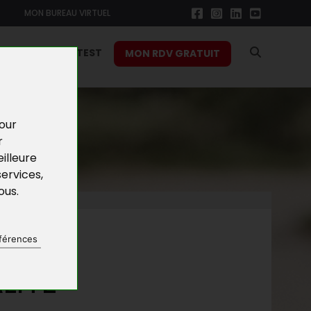
MON BUREAU VIRTUEL
RS
FONCTION TEST
MON RDV GRATUIT
pour
r
illeure
services
,
vous
.
férences
LITÉ