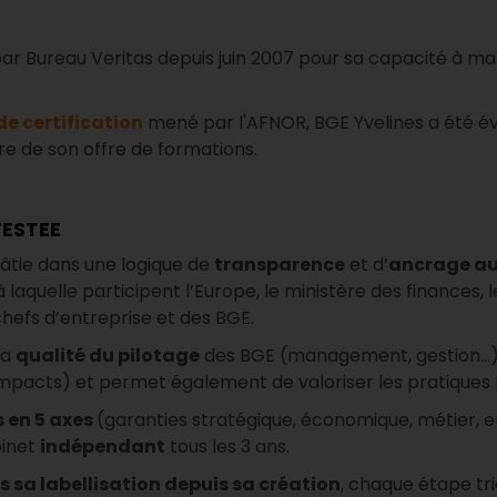
ar Bureau Veritas depuis juin 2007 pour sa capacité à maîtr
de certification
mené par l'AFNOR, BGE Yvelines a été é
re de son offre de formations.
TESTEE
âtie dans une logique de
transparence
et d’
ancrage aux
laquelle participent l’Europe, le ministère des finances, l
hefs d’entreprise et des BGE.
la
qualité du pilotage
des BGE (management, gestion…), 
mpacts) et permet également de valoriser les pratiques 
s en 5 axes
(garanties stratégique, économique, métier, 
binet
indépendant
tous les 3 ans.
 sa labellisation depuis sa création
, chaque étape tri