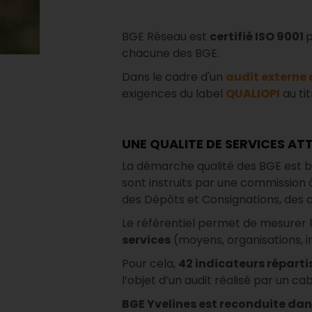
BGE Réseau est
certifié ISO 9001
p
chacune des BGE.
Dans le cadre d'un
audit externe 
exigences du label
QUALIOPI
au tit
UNE QUALITE DE SERVICES AT
La démarche qualité des BGE est b
sont instruits par une commission à 
des Dépôts et Consignations, des c
Le référentiel permet de mesurer 
services
(moyens, organisations, i
Pour cela,
42 indicateurs réparti
l’objet d’un audit réalisé par un ca
BGE Yvelines est reconduite dans