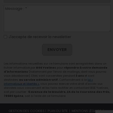
J'accepte de recevoir la newsletter
ENVOYER
Les informations recueillies sur ce formulaire sont enregistrées dans un
fichier informatisé par
BGE Yvelines
pour
répondre à votre demande
d'informations
(notamment par l'envoi de mailings, dont vous pourrez
vous désabonner). Elles sont conservées pendant
3 ans
et sont
destinées
au service administratif.
Conformément à la
loi «
informatique et libertés »
, vous pouvez exercer votre droit d'accès aux
données vous concernant et les faire rectifier en contactant BGE Yvelines,
soit par courrier :
6 avenue de la Mauldre, ZA de la Couronne des Prés,
78680 Epône
, soit à l'aide de ce formulaire.
GESTION DES COOKIES
|
PLAN DU SITE
|
MENTIONS LÉGALES
|