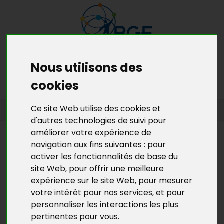
Nous utilisons des
MENU
MON RDV GRATUIT
cookies
ACCUEIL
>
NOTRE OFFRE DE SERVICES
>
APPUI CONSEIL DU JEUNE
Ce site Web utilise des cookies et
DIRIGEANT
d'autres technologies de suivi pour
améliorer votre expérience de
NOTRE OFFRE DE SERVICES
navigation aux fins suivantes :
pour
APPUI CONSEIL DU JEUNE
activer les fonctionnalités de base du
site Web
,
pour offrir une meilleure
DIRIGEANT
expérience sur le site Web
,
pour mesurer
votre intérêt pour nos services
,
et pour
personnaliser les interactions les plus
pertinentes pour vous
.
BGE Yvelines vous accompagne dans le