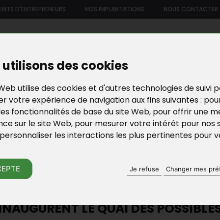
AITS D'ENTREPRENEURS
NOS IMPLANTATIONS
NOUS CONTACTER
US
NOTRE OFFRE DE SERVICES
NOS FORMATIONS ET ATELIE
utilisons des cookies
Web utilise des cookies et d'autres technologies de suivi 
r votre expérience de navigation aux fins suivantes :
pou
les fonctionnalités de base du site Web
,
pour offrir une me
nce sur le site Web
,
pour mesurer votre intérêt pour nos 
personnaliser les interactions les plus pertinentes pour 
ACTU DE BGE YVELI
CEPTE
Je refuse
Changer mes pré
A PRESSE : SAINT-GERMAIN-EN-LAY
INAUGURENT LE QUAI DES POSSIBLE