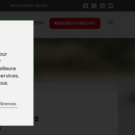
MON BUREAU VIRTUEL
RS
FONCTION TEST
MON RDV GRATUIT
pour
r
illeure
services
,
vous
.
NES
férences
E LES ÉLUS
S