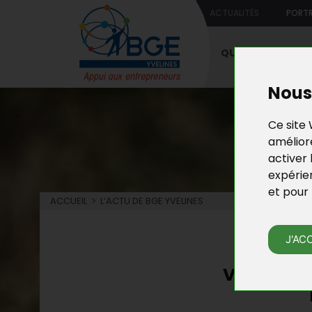
ACTUALITÉS
PORTR
QUI SOMMES-NO
Nous 
Ce site 
améliore
activer 
expérie
et pour 
ACCUEIL
>
L’ACTU DE BGE YVELINES
L’
J'AC
VU DANS L