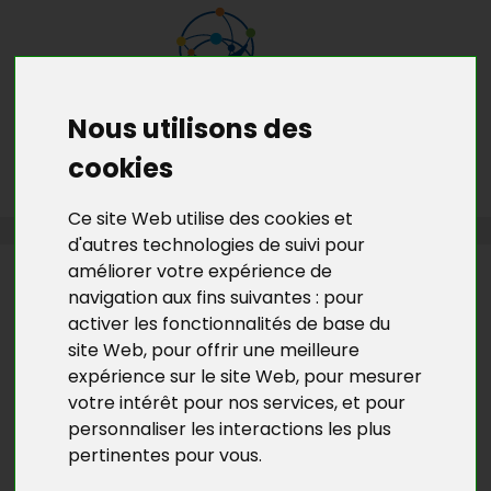
Nous utilisons des
MENU
MON RDV GRATUIT
cookies
Ce site Web utilise des cookies et
ACCUEIL
>
L’ACTU DE BGE YVELINES
>
VU DANS LA PRESSE
d'autres technologies de suivi pour
améliorer votre expérience de
L’ACTU DE BGE YVELINES
navigation aux fins suivantes :
pour
VU DANS LA PRESSE : MONTEZ À
activer les fonctionnalités de base du
site Web
,
pour offrir une meilleure
BORD DU BUS DE LA CRÉATION
expérience sur le site Web
,
pour mesurer
D'ENTREPRISE
votre intérêt pour nos services
,
et pour
personnaliser les interactions les plus
Le Parisien
, juin 2018
pertinentes pour vous
.