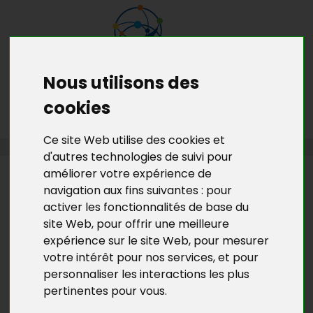
Nous utilisons des
MENU
MON RDV GRATUIT
cookies
Ce site Web utilise des cookies et
ACCUEIL
>
L’ACTU DE BGE YVELINES
>
VU DANS LA PRESSE
d'autres technologies de suivi pour
améliorer votre expérience de
L’ACTU DE BGE YVELINES
navigation aux fins suivantes :
pour
VU DANS LA PRESSE : LIBÉREZ
activer les fonctionnalités de base du
VOTRE GOURMANDISE ET VOTRE
site Web
,
pour offrir une meilleure
expérience sur le site Web
,
pour mesurer
CRÉATIVITÉ AU THÉ L'ARTISTE
votre intérêt pour nos services
,
et pour
personnaliser les interactions les plus
Maule Contact,
Novembre 2018
pertinentes pour vous
.