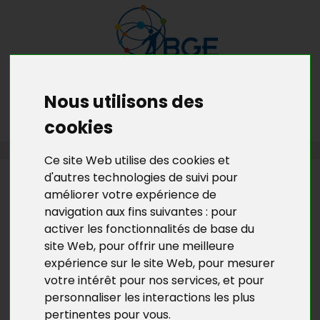
Nous utilisons des
MENU
MON RDV GRATUIT
cookies
PORTRAITS D'ENTREPRENEURS
Ce site Web utilise des cookies et
d'autres technologies de suivi pour
PORTRAITS
améliorer votre expérience de
D'ENTREPRENEURS
navigation aux fins suivantes :
pour
activer les fonctionnalités de base du
UNE ENTREPRISE QUI DIFFUSE DE
site Web
,
pour offrir une meilleure
BONNES VIBRATIONS !
expérience sur le site Web
,
pour mesurer
votre intérêt pour nos services
,
et pour
Christophe DUQUESNE, luthier de profession, a créé
personnaliser les interactions les plus
la start-up « La Voix du Luthier »
en novembre
pertinentes pour vous
.