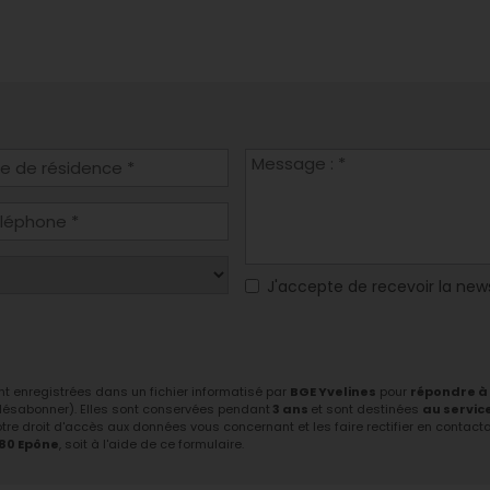
J'accepte de recevoir la new
ont enregistrées dans un fichier informatisé par
BGE Yvelines
pour
répondre à
 désabonner). Elles sont conservées pendant
3 ans
et sont destinées
au servic
tre droit d'accès aux données vous concernant et les faire rectifier en contactant
680 Epône
, soit à l'aide de ce formulaire.