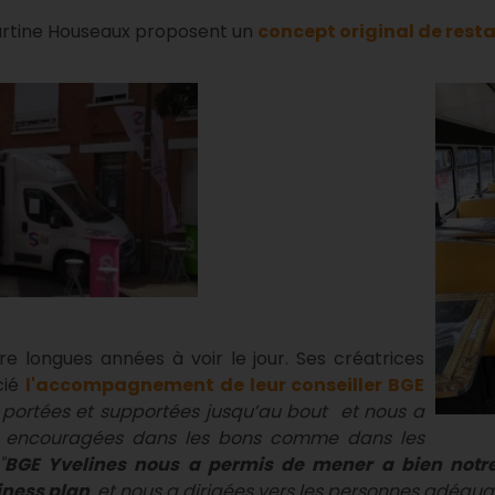
tine Houseaux proposent un
concept original de rest
re longues années à voir le jour. Ses créatrices
cié
l'accompagnement de leur conseiller BGE
 portées et supportées jusqu’au bout et nous a
t encouragées dans les bons comme dans les
"
BGE Yvelines nous a permis de mener a bien notr
iness plan
, et nous a dirigées vers les personnes adéqua