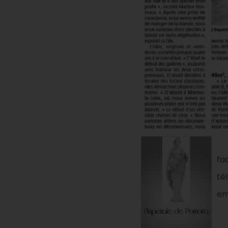
fa
té
em