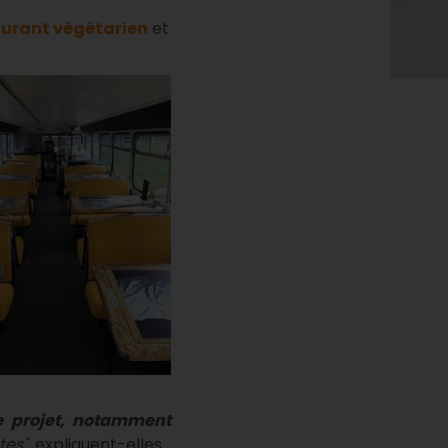
aurant végétarien
et
e projet, notamment
tes",
expliquent-elles.