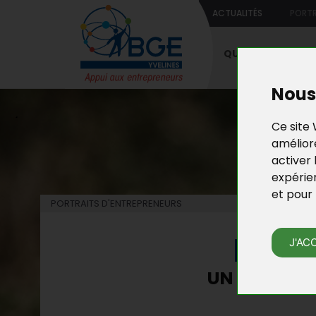
ACTUALITÉS
PORTR
QUI SOMMES-NO
Nous 
Ce site 
améliore
activer 
expérie
et pour 
PORTRAITS D'ENTREPRENEURS
PORT
J'AC
UN RESTAUR