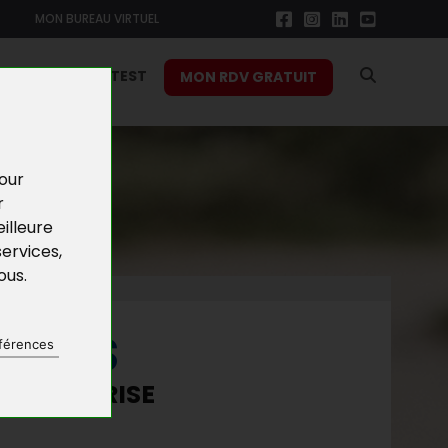
MON BUREAU VIRTUEL
RS
FONCTION TEST
MON RDV GRATUIT
pour
r
illeure
services
,
vous
.
NEURS
férences
 ENTREPRISE