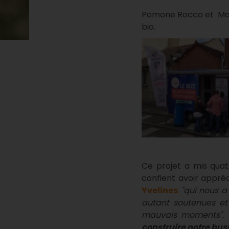
Pomone Rocco et Mar
bio.
Ce projet a mis quat
confient avoir appré
Yvelines
"qui nous a
autant soutenues e
mauvais moments". 
construire notre bus