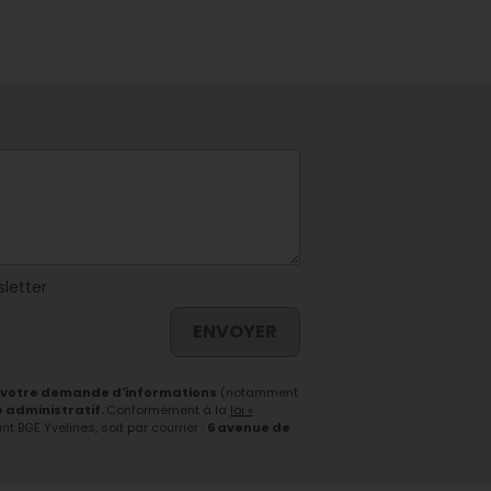
sletter
ENVOYER
 votre demande d'informations
(notamment
e administratif.
Conformément à la
loi «
 BGE Yvelines, soit par courrier :
6 avenue de