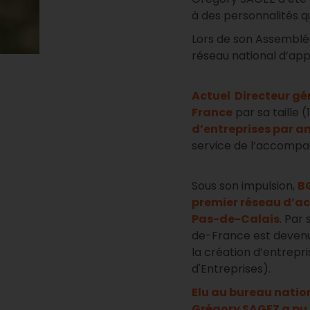
à des personnalités qu
Lors de son Assemblée 
réseau national d’app
Actuel Directeur g
France
par sa taille (
d’entreprises par a
service de l’accompa
Sous son impulsion,
B
premier réseau d’a
Pas-de-Calais
. Par
de-France est devenue
la création d’entrep
d'Entreprises).
Elu au bureau natio
Grégory SAGEZ a pu 