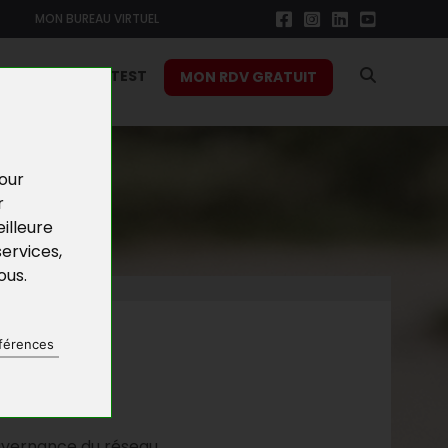
MON BUREAU VIRTUEL
RS
FONCTION TEST
MON RDV GRATUIT
pour
r
illeure
services
,
vous
.
NES
férences
EAU
ouvernance du réseau