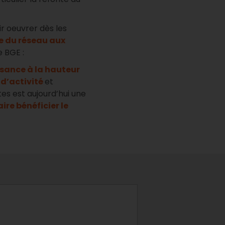
r oeuvrer dès les
e du réseau aux
e BGE :
sance à la hauteur
 d’activité
et
es est aujourd’hui une
aire bénéficier le