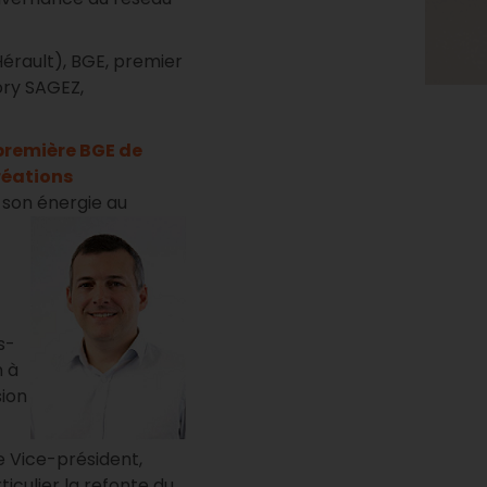
Hérault), BGE, premier
ory SAGEZ,
première BGE de
réations
 son énergie au
s-
n à
sion
e Vice-président,
rticulier la refonte du