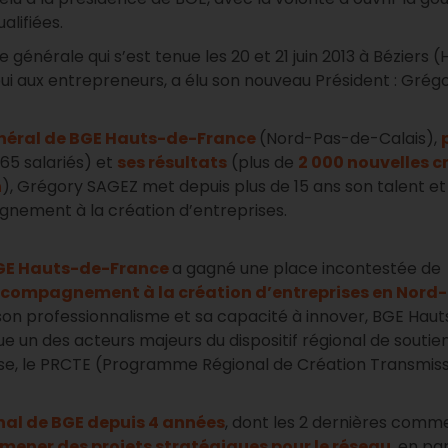
alifiées.
générale qui s’est tenue les 20 et 21 juin 2013 à Béziers (
ui aux entrepreneurs, a élu son nouveau Président : Grég
énéral de BGE Hauts-de-France
(Nord-Pas-de-Calais),
165 salariés) et
ses résultats
(plus de
2 000 nouvelles c
n
), Grégory SAGEZ met depuis plus de 15 ans son talent et
gnement à la création d’entreprises.
GE Hauts-de-France
a gagné une place incontestée de
ccompagnement à la création d’entreprises en Nord-
 son professionnalisme et sa capacité à innover, BGE Haut
 un des acteurs majeurs du dispositif régional de soutie
rise, le PRCTE (Programme Régional de Création Transmis
nal de BGE depuis 4 années
, dont les 2 dernières comm
mener des projets stratégiques pour le réseau
, en pa