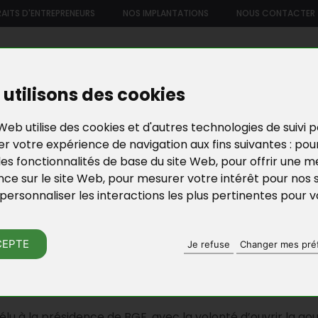
AITS D'ENTREPRENEURS
NOS IMPLANTATIONS
NOUS CONTACTER
US
NOTRE OFFRE DE SERVICES
NOS FORMATIONS ET ATELIE
utilisons des cookies
Web utilise des cookies et d'autres technologies de suivi 
r votre expérience de navigation aux fins suivantes :
pou
les fonctionnalités de base du site Web
,
pour offrir une me
nce sur le site Web
,
pour mesurer votre intérêt pour nos 
personnaliser les interactions les plus pertinentes pour 
N D’ENTREPRISES EN YVELINES
ACTU DE BGE YVELI
CEPTE
Je refuse
Changer mes pré
 NOUVEAU PRÉSIDENT POUR BGE RÉS
lu à la présidence de BGE, avec la volonté d’ouvrir la g