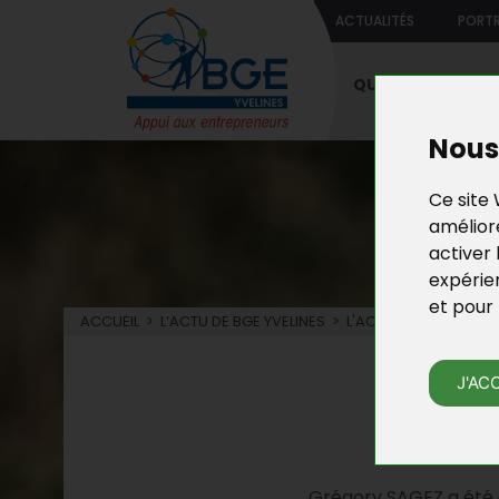
ACTUALITÉS
PORTR
QUI SOMMES-NO
Nous 
Ce site 
améliore
activer 
expérie
et pour 
ACCUEIL
>
L’ACTU DE BGE YVELINES
>
L'ACTU DE LA CRÉATIO
L’
J'AC
UN
Grégory SAGEZ a été é