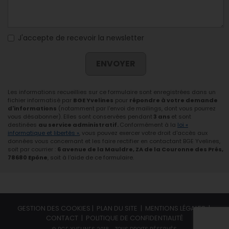
J'accepte de recevoir la newsletter
ENVOYER
Les informations recueillies sur ce formulaire sont enregistrées dans un
fichier informatisé par
BGE Yvelines
pour
répondre à votre demande
d'informations
(notamment par l'envoi de mailings, dont vous pourrez
vous désabonner). Elles sont conservées pendant
3 ans
et sont
destinées
au service administratif.
Conformément à la
loi «
informatique et libertés »
, vous pouvez exercer votre droit d'accès aux
données vous concernant et les faire rectifier en contactant BGE Yvelines,
soit par courrier :
6 avenue de la Mauldre, ZA de la Couronne des Prés,
78680 Epône
, soit à l'aide de ce formulaire.
GESTION DES COOKIES
|
PLAN DU SITE
|
MENTIONS LÉGALES
|
CONTACT
|
POLITIQUE DE CONFIDENTIALITÉ