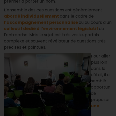
premier à porter un nom.
L’ensemble des ces questions est généralement
abordé individuellement
dans le cadre de
l’accompagnement personnalisé
ou au cours d’un
collectif dédié à l’environnement législatif
de
l’entreprise. Mais le sujet est très vaste, parfois
complexe et souvent révélateur de questions très
précises et pointues.
Pour aller
plus loin
dans le
détail, il a
semblé
opportun
de
proposer
une