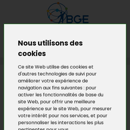
Nous utilisons des
MENU
MON RDV GRATUIT
cookies
ACCUEIL
>
L’ACTU DE BGE YVELINES
>
L’ACTU DE LA COUVEUSE 78
Ce site Web utilise des cookies et
d'autres technologies de suivi pour
L’ACTU DE BGE YVELINES
améliorer votre expérience de
UN EXPERT DE L'INPI MOBILISÉ
navigation aux fins suivantes :
pour
PAR LA COUVEUSE DES YVELINES
activer les fonctionnalités de base du
site Web
,
pour offrir une meilleure
expérience sur le site Web
,
pour mesurer
Quelle est
la différence entre
un logo et un dessin
?
votre intérêt pour nos services
,
et pour
Dois-je déposer
mon nom de marque en même
personnaliser les interactions les plus
temps que mon logo
?
Comment faire si le nom
pertinentes pour vous
.