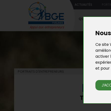
ACTUALITÉS
PORTR
QUI SOMMES-NO
Nous 
Ce site 
améliore
activer 
expérie
et pour 
PORTRAITS D'ENTREPRENEURS
PORT
J'AC
TROUVEZ 