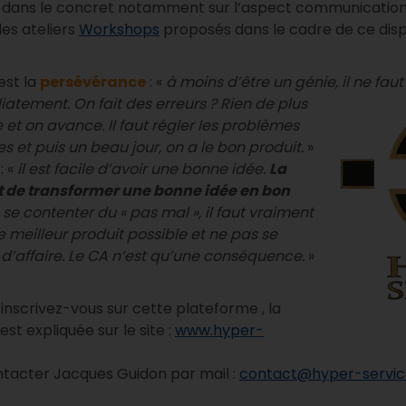
 dans le concret notamment sur l’aspect communication 
des ateliers
Workshops
proposés dans le cadre de ce dispo
est la
persévérance
: «
à moins d’être un génie, il ne fau
atement. On fait des erreurs ? Rien de plus
 et on avance. Il faut régler les problèmes
es et puis un beau jour, on a le bon produit.
»
 «
il est facile d’avoir une bonne idée.
La
est de transformer une bonne idée en bon
as se contenter du « pas mal », il faut vraiment
le meilleur produit possible et ne pas se
re d’affaire. Le CA n’est qu’une conséquence.
»
inscrivez-vous sur cette plateforme , la
st expliquée sur le site :
www.hyper-
ntacter Jacques Guidon par mail :
contact@hyper-service