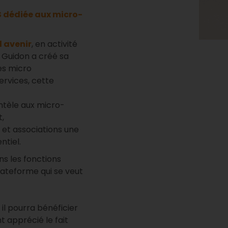
 dédiée aux micro-
l avenir
, en activité
 Guidon a créé sa
es micro
ervices, cette
ientèle aux micro-
t,
es et associations une
ntiel.
ns les fonctions
plateforme qui se veut
il pourra bénéficier
t apprécié le fait