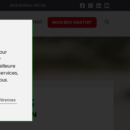
MON BUREAU VIRTUEL
RS
FONCTION TEST
MON RDV GRATUIT
pour
r
illeure
services
,
vous
.
NEURS
férences
 CHOIX EN