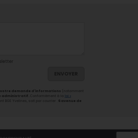
sletter
ENVOYER
 votre demande d'informations
(notamment
e administratif.
Conformément à la
loi «
 BGE Yvelines, soit par courrier :
6 avenue de