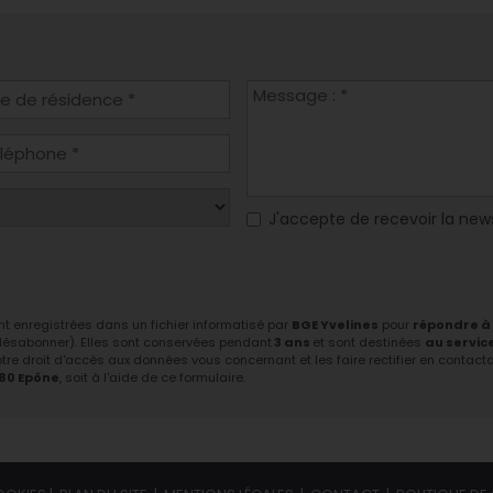
J'accepte de recevoir la new
ont enregistrées dans un fichier informatisé par
BGE Yvelines
pour
répondre à
 désabonner). Elles sont conservées pendant
3 ans
et sont destinées
au servic
tre droit d'accès aux données vous concernant et les faire rectifier en contactant
680 Epône
, soit à l'aide de ce formulaire.