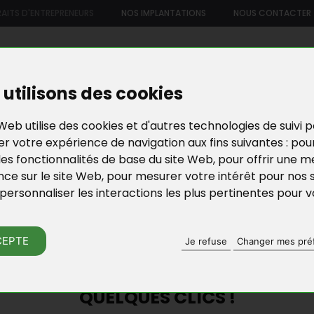
AITS D'ENTREPRENEURS
NOS IMPLANTATIONS
NOUS CONTACTER
US
NOTRE OFFRE DE SERVICES
NOS FORMATIONS ET ATELIE
utilisons des cookies
Web utilise des cookies et d'autres technologies de suivi 
r votre expérience de navigation aux fins suivantes :
pou
les fonctionnalités de base du site Web
,
pour offrir une me
nce sur le site Web
,
pour mesurer votre intérêt pour nos 
personnaliser les interactions les plus pertinentes pour 
RAITS D'ENTREPRE
CEPTE
Je refuse
Changer mes pré
LE MICRO-ENTREPRENEUR DE VOTRE
QUELQUES CLICS !