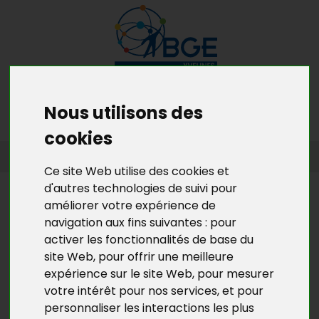
MENU
MON RDV GRATUIT
Nous utilisons des
cookies
ACCUEIL
>
L’ACTU DE BGE YVELINES
>
L'ACTU DE LA CRÉATION
D’ENTREPRISES EN YVELINES
Ce site Web utilise des cookies et
d'autres technologies de suivi pour
L’ACTU DE BGE YVELINES
améliorer votre expérience de
navigation aux fins suivantes :
pour
SALON DES ENTREPRENEURS LES
activer les fonctionnalités de base du
04 ET 05 FÉVRIER 2015 À PARIS,
site Web
,
pour offrir une meilleure
AU PALAIS DES CONGRÈS
expérience sur le site Web
,
pour mesurer
votre intérêt pour nos services
,
et pour
Des conseillers BGE Yvelines seront présents à ce
personnaliser les interactions les plus
salon.