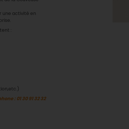
 une activité en
rise.
tent :
ion,etc.)
one : 01 30 91 32 32