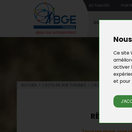
ACTUALITÉS
PORTR
QUI SOMMES-NO
Nous 
Ce site 
améliore
activer 
expérie
et pour 
ACCUEIL
>
L’ACTU DE BGE YVELINES
>
L’ACTU DE LA COUVEU
L’
J'AC
RÉUNIONS 
Tous les mois, une 