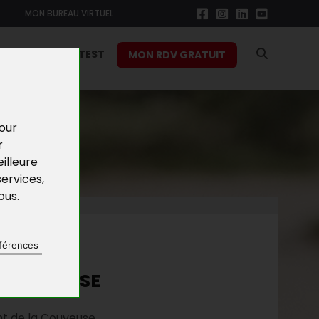
MON BUREAU VIRTUEL
RS
FONCTION TEST
MON RDV GRATUIT
pour
r
illeure
services
,
vous
.
NES
férences
A COUVEUSE
nt de la Couveuse