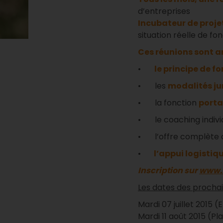
d’entreprises
Incubateur de proje
situation réelle de fo
Ces réunions sont a
•
le principe de 
• les
modalités ju
• la fonction
port
• le coaching individ
• l’offre complète
•
l’appui logistiq
Inscription sur
www.
Les dates des procha
Mardi 07 juillet 2015 (
Mardi 11 août 2015 (Plai