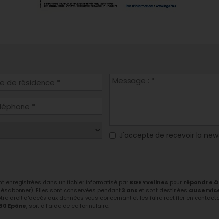
J'accepte de recevoir la new
ont enregistrées dans un fichier informatisé par
BGE Yvelines
pour
répondre à
 désabonner). Elles sont conservées pendant
3 ans
et sont destinées
au servic
tre droit d'accès aux données vous concernant et les faire rectifier en contactant
680 Epône
, soit à l'aide de ce formulaire.