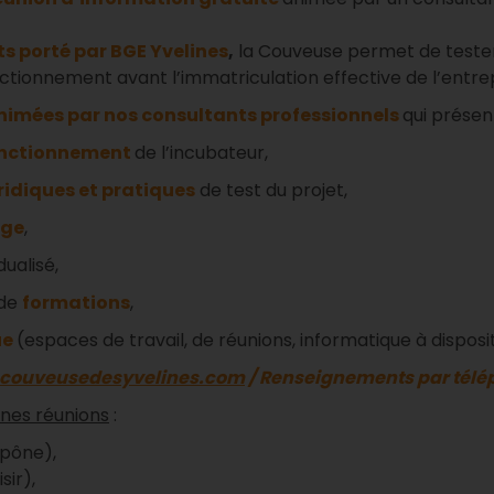
ts porté par BGE Yvelines
,
la Couveuse permet de tester
nctionnement avant l’immatriculation effective de l’entrep
nimées par nos consultants professionnels
qui présen
fonctionnement
de l’incubateur,
ridiques et pratiques
de test du projet,
age
,
ualisé,
 de
formations
,
ue
(espaces de travail, de réunions, informatique à disposit
couveusedesyvelines.com
/ Renseignements par téléph
ines réunions
:
Epône),
sir),