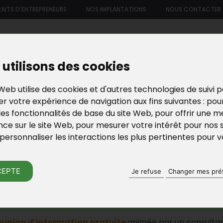
AITS D'ENTREPRENEURS
NOS IMPLANTATIONS
NOUS CONTACTER
US
NOTRE OFFRE DE SERVICES
NOS FORMATIONS ET ATELIE
utilisons des cookies
Web utilise des cookies et d'autres technologies de suivi 
r votre expérience de navigation aux fins suivantes :
pou
les fonctionnalités de base du site Web
,
pour offrir une me
nce sur le site Web
,
pour mesurer votre intérêt pour nos 
personnaliser les interactions les plus pertinentes pour 
SE 78
ACTU DE BGE YVELI
CEPTE
Je refuse
Changer mes pré
D'INFORMATION COLLECTIVES DE L
réunion d’information gratuite
animée par un consulta