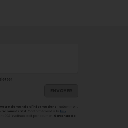
sletter
ENVOYER
 votre demande d'informations
(notamment
e administratif.
Conformément à la
loi «
 BGE Yvelines, soit par courrier :
6 avenue de