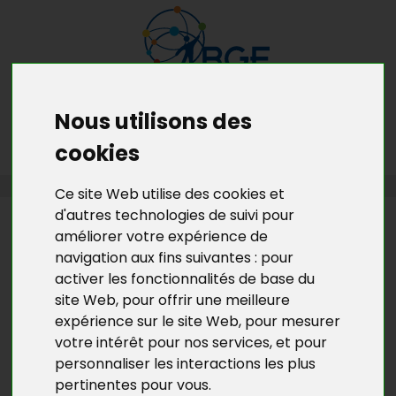
Nous utilisons des
MENU
MON RDV GRATUIT
cookies
ACCUEIL
>
L’ACTU DE BGE YVELINES
>
L’ACTU DE LA COUVEUSE 78
Ce site Web utilise des cookies et
d'autres technologies de suivi pour
L’ACTU DE BGE YVELINES
améliorer votre expérience de
navigation aux fins suivantes :
pour
RÉUNIONS D'INFORMATION
activer les fonctionnalités de base du
COLLECTIVES DE LA COUVEUSE.
site Web
,
pour offrir une meilleure
expérience sur le site Web
,
pour mesurer
Tous les mois, une réunion d’information
votre intérêt pour nos services
,
et pour
gratuite
animée par un consultant de la Couveuse
personnaliser les interactions les plus
d’entreprises
pertinentes pour vous
.