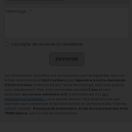
J'accepte de recevoir la newsletter
ENVOYER
Les informations recueillies sur ce formulaire sont enregistrées dans un
fichier informatisé par
BGE Yvelines
pour
répondre à votre demande
d'informations
(notamment par l'envoi de mailings, dont vous pourrez
vous désabonner). Elles sont conservées pendant
3 ans
et sont
destinées
au service administratif.
Conformément à la
loi «
informatique et libertés »
, vous pouvez exercer votre droit d'accès aux
données vous concernant et les faire rectifier en contactant BGE Yvelines,
soit par courrier :
6 avenue de la Mauldre, ZA de la Couronne des Prés,
78680 Epône
, soit à l'aide de ce formulaire.