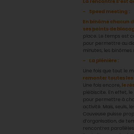
La rencontre s’est d
- Speed meeting :
En binôme chacun di
ses points de blocag
place. Le temps est c
pour permettre au dia
minutes, les binômes 
- La plénière :
Une fois que tout le 
remonter toutes les
Une fois encore,
le ré
plébiscite. En effet, 
pour permettre à cha
activité. Mais, seuls,
Couveuse puisse propos
d’organisation, de te
rencontres parallèles