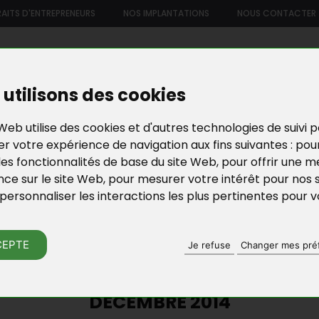
AITS D'ENTREPRENEURS
NOS IMPLANTATIONS
NOUS CONTACTER
US
NOTRE OFFRE DE SERVICES
NOS FORMATIONS ET ATELIE
utilisons des cookies
Web utilise des cookies et d'autres technologies de suivi 
r votre expérience de navigation aux fins suivantes :
pou
les fonctionnalités de base du site Web
,
pour offrir une me
nce sur le site Web
,
pour mesurer votre intérêt pour nos 
personnaliser les interactions les plus pertinentes pour 
N D’ENTREPRISES EN YVELINES
ACTU DE BGE YVELI
CEPTE
Je refuse
Changer mes pré
INTERGÉNÉRATIONNELLE DE LA COU
DÉCEMBRE 2014