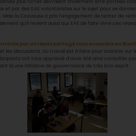
tiatives plus fortes devraient finalement être portées co
se et par des EAE volontaristes sur le sujet pour se donn
n… Mais la Couveuse a pris l’engagement de tenter de ren
ement qu’il revient aussi aux EAE de faire vivre ces résea
terminée par un repas partagé tous ensemble au Bioti
t les discussions. Du travail est à faire pour avancer sur
icipants ont tous apprécié d’avoir été ainsi consultés po
nt là une initiative de gouvernance de très bon esprit.