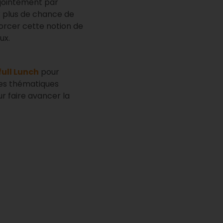
njointement par
er plus de chance de
forcer cette notion de
ux.
full Lunch
pour
 les thématiques
ur faire avancer la