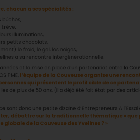
, chacun a ses spécialités :
rs bûches,
 trêve,
leurs illuminations,
urs petits chocolats,
ent) le froid, le gel, les neiges,
elines a sa rencontre intergénérationnelle.
s années et la mise en place d’un partenariat entre la Co
FOS PME,
l’équipe de la Couveuse organise une rencont
personnes qui présentent le profil cible de ce partenar
les de plus de 50 ans. (il a déjà été fait état par des arti
ce sont donc une petite dizaine d’Entrepreneurs A l’Essai 
ter, débattre sur la traditionnelle thématique « que
re globale de la Couveuse des Yvelines ? »