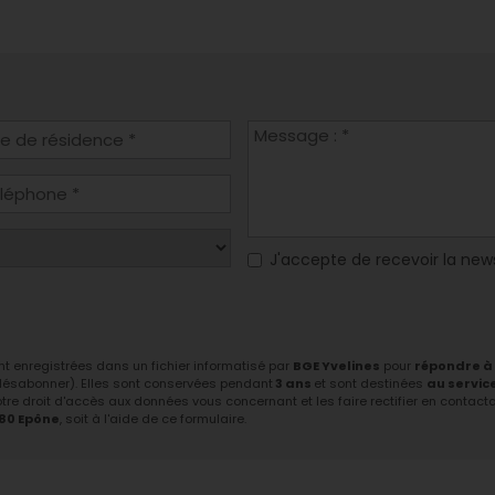
J'accepte de recevoir la new
ont enregistrées dans un fichier informatisé par
BGE Yvelines
pour
répondre à
 désabonner). Elles sont conservées pendant
3 ans
et sont destinées
au servic
tre droit d'accès aux données vous concernant et les faire rectifier en contactant
680 Epône
, soit à l'aide de ce formulaire.