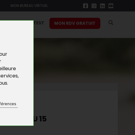
MON BUREAU VIRTUEL
RS
FONCTION TEST
MON RDV GRATUIT
pour
r
illeure
services
,
vous
.
NES
férences
VEUSE DU 15