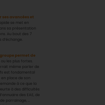
r ses avancées et
apide se met en
dans sa présentation
ons. Au bout des 7
es d’échange.
 groupe permet de
ou les plus fortes.
urrait même parler de
tifs est fondamental
 en place de son
n demande à ce que la
eurte à des difficultés
d’annuaire des EAE, de
 de parrainage, …