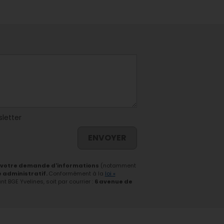
sletter
ENVOYER
 votre demande d'informations
(notamment
e administratif.
Conformément à la
loi «
 BGE Yvelines, soit par courrier :
6 avenue de