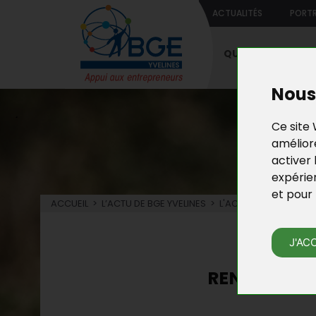
ACTUALITÉS
PORTR
QUI SOMMES-NO
Nous 
Ce site 
améliore
activer 
expérie
et pour 
ACCUEIL
>
L’ACTU DE BGE YVELINES
>
L'ACTU DE LA CRÉATIO
L’
J'AC
RENCONTRE 