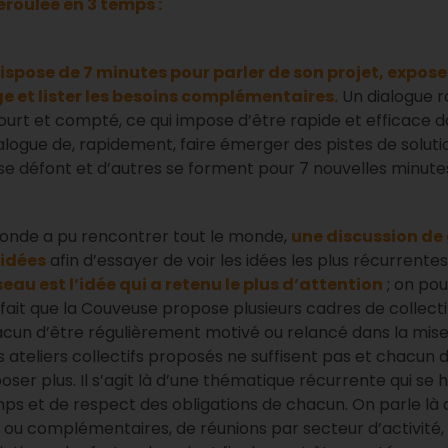
éroulée en 3 temps :
spose de 7 minutes pour parler de son projet, expose
e et lister les besoins complémentaires.
Un dialogue r
ourt et compté, ce qui impose d’être rapide et efficace 
logue de, rapidement, faire émerger des pistes de soluti
se défont et d’autres se forment pour 7 nouvelles minut
monde a pu rencontrer tout le monde,
une discussion de
 idées
afin d’essayer de voir les idées les plus récurrentes 
seau est l’idée qui a retenu le plus d’attention
; on po
le fait que la Couveuse propose plusieurs cadres de collec
cun d’être régulièrement motivé ou relancé dans la mise
 les ateliers collectifs proposés ne suffisent pas et chacu
er plus. Il s’agit là d’une thématique récurrente qui se h
mps et de respect des obligations de chacun. On parle là 
 ou complémentaires, de réunions par secteur d’activité,