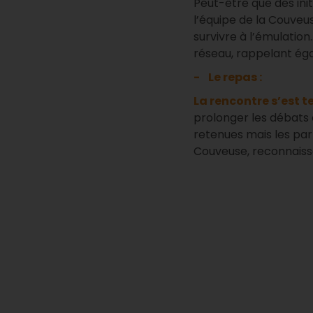
Peut-être que des ini
l’équipe de la Couveu
survivre à l’émulatio
réseau, rappelant égal
- Le repas :
La rencontre s’est 
prolonger les débats e
retenues mais les part
Couveuse, reconnaissa