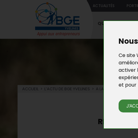
ACTUALITÉS
PORTR
QUI SOMMES-NO
Nous 
Ce site 
améliore
activer 
expérie
et pour 
ACCUEIL
>
L’ACTU DE BGE YVELINES
>
A LA UNE
L’
J'AC
RDV TPE -