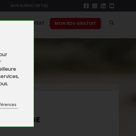
MON BUREAU VIRTUEL
RS
FONCTION TEST
MON RDV GRATUIT
pour
r
illeure
services
,
vous
.
NES
férences
E AVEC BGE