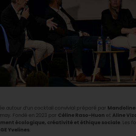
née autour d’un cocktail convivial préparé par
Mandoline
imay. Fondé en 2023 par
Céline Raso-Huon
et
Aline Viz
ent écologique, créativité et éthique sociale
. Les 
GE Yvelines
.