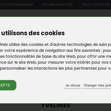
AITS D'ENTREPRENEURS
NOS IMPLANTATIONS
NOUS CONTACTER
US
NOTRE OFFRE DE SERVICES
NOS FORMATIONS ET ATELIE
utilisons des cookies
Web utilise des cookies et d'autres technologies de suivi 
r votre expérience de navigation aux fins suivantes :
pou
les fonctionnalités de base du site Web
,
pour offrir une me
nce sur le site Web
,
pour mesurer votre intérêt pour nos 
personnaliser les interactions les plus pertinentes pour 
ACTU DE BGE YVELI
CEPTE
Je refuse
Changer mes pré
 LES GÉANTS DE L’ÉCONOMIE LOCAL
YVELINES