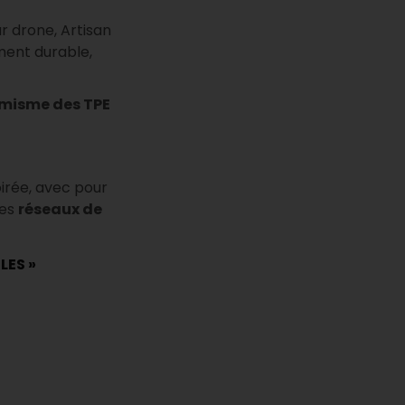
r drone, Artisan
ment durable,
namisme des TPE
irée, avec pour
des
réseaux de
LES »