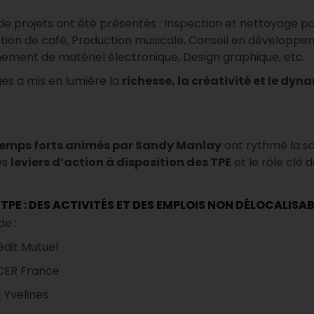
de projets ont été présentés : Inspection et nettoyage pa
tion de café, Production musicale, Conseil en développe
nement de matériel électronique, Design graphique, etc.
s a mis en lumière la
richesse, la créativité et le dy
emps forts animés par Sandy Manlay
ont rythmé la so
les
leviers d’action à disposition des TPE
et le rôle clé 
ES TPE : DES ACTIVITÉS ET DES EMPLOIS NON DÉLOCALISAB
de :
édit Mutuel
CER France
 Yvelines