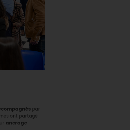
accompagnés
par
mmes ont partagé
eur
ancrage