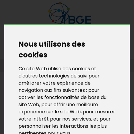
Nous utilisons des
MENU
MON RDV GRATUIT
cookies
ACCUEIL
>
L’ACTU DE BGE YVELINES
>
L'ACTU DE LA CRÉATION
Ce site Web utilise des cookies et
D’ENTREPRISES EN YVELINES
d'autres technologies de suivi pour
améliorer votre expérience de
L’ACTU DE BGE YVELINES
navigation aux fins suivantes :
pour
OUI AU SOUTIEN DE LA MONTÉE
activer les fonctionnalités de base du
EN COMPÉTENCES DES
site Web
,
pour offrir une meilleure
ENTREPRENEURS !
expérience sur le site Web
,
pour mesurer
votre intérêt pour nos services
,
et pour
personnaliser les interactions les plus
Communiqué de presse de BGE suite aux voeux
pertinentes pour vous
.
adressés par la Président de la République aux