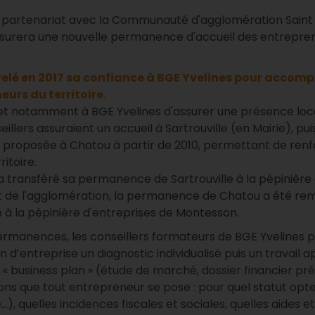
 partenariat avec la Communauté d'agglomération Saint
ssurera une nouvelle permanence d'accueil des entreprene
elé en 2017 sa confiance à BGE Yvelines pour accompa
eurs du territoire.
t notamment à BGE Yvelines d'assurer une présence lo
eillers assuraient un accueil à Sartrouville (en Mairie), 
 proposée à Chatou à partir de 2010, permettant de renf
ritoire.
a transféré sa permanence de Sartrouville à la pépinière 
ent de l'agglomération, la permanence de Chatou a été r
à la pépinière d'entreprises de Montesson.
ermanences, les conseillers formateurs de BGE Yvelines 
n d’entreprise un diagnostic individualisé puis un travail a
 « business plan » (étude de marché, dossier financier prévi
ns que tout entrepreneur se pose : pour quel statut opt
..), quelles incidences fiscales et sociales, quelles aides