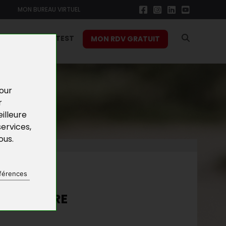
MON BUREAU VIRTUEL
RS
FONCTION TEST
MON RDV GRATUIT
pour
r
illeure
services
,
vous
.
NES
férences
 PÉPINIÈRE