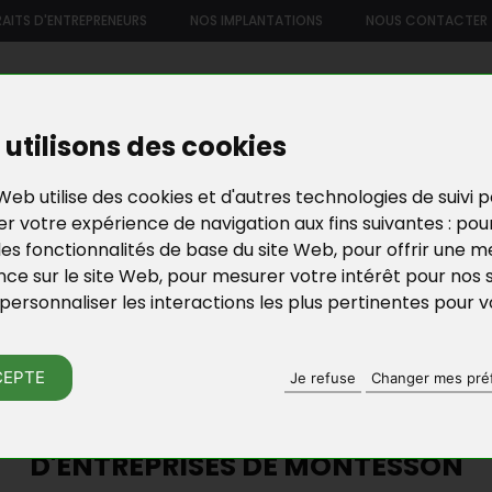
AITS D'ENTREPRENEURS
NOS IMPLANTATIONS
NOUS CONTACTER
US
NOTRE OFFRE DE SERVICES
NOS FORMATIONS ET ATELIE
utilisons des cookies
Web utilise des cookies et d'autres technologies de suivi 
r votre expérience de navigation aux fins suivantes :
pou
les fonctionnalités de base du site Web
,
pour offrir une me
nce sur le site Web
,
pour mesurer votre intérêt pour nos 
personnaliser les interactions les plus pertinentes pour 
N D’ENTREPRISES EN YVELINES
ACTU DE BGE YVELI
CEPTE
Je refuse
Changer mes pré
PERMANENCE DE BGE YVELINES À LA
D'ENTREPRISES DE MONTESSON