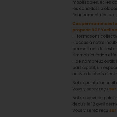
mobilisables, et les a
les candidats à élabore
financement des proj
Ces permanences loc
propose BGE Yveline
- formations collecti
- accès à notre incuba
permettant de tester 
l’immatriculation effec
- de nombreux outils 
participatif, un espa
active de chefs d'entr
Notre point d'accueil
Vous y serez reçu
sur
Notre nouveau point 
depuis le 12 avril derni
Vous y serez reçu
sur