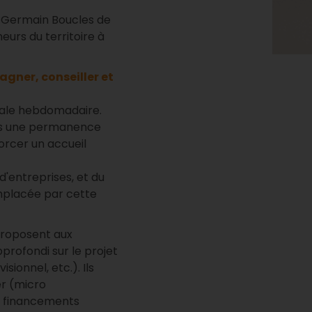
 Germain Boucles de
urs du territoire à
gner, conseiller et
cale hebdomadaire.
puis une permanence
orcer un accueil
d'entreprises, et du
emplacée par cette
proposent aux
pprofondi sur le projet
sionnel, etc.). Ils
er (micro
 et financements