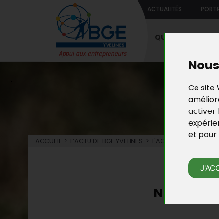
ACTUALITÉS
PORTR
QUI SOMMES-NO
Nous 
Ce site 
améliore
activer 
expérie
et pour 
ACCUEIL
>
L’ACTU DE BGE YVELINES
>
L'ACTU DE LA CRÉATIO
L’
J'AC
NOUVELLE 