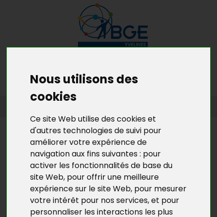
MENU
MON RDV GRATUIT
Nous utilisons des
cookies
ACCUEIL
>
L’ACTU DE BGE YVELINES
>
L'ACTU DE LA CRÉATION
D’ENTREPRISES EN YVELINES
Ce site Web utilise des cookies et
d'autres technologies de suivi pour
L’ACTU DE BGE YVELINES
améliorer votre expérience de
MALLETTE DU DIRIGEANT :
navigation aux fins suivantes :
pour
CALENDRIER DES FORMATIONS
activer les fonctionnalités de base du
site Web
,
pour offrir une meilleure
2019
expérience sur le site Web
,
pour mesurer
votre intérêt pour nos services
,
et pour
BGE Yvelines relaie
sur le département ce
personnaliser les interactions les plus
programme de formations destiné aux dirigeants