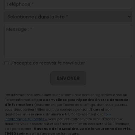
J'accepte de recevoir la newsletter
ENVOYER
Les informations recueillies sur ce formulaire sont enregistrées dans un
fichier informatisé par
BGE Yvelines
pour
répondre à votre demande
d'informations
(notamment par l'envoi de mailings, dont vous pourrez
vous désabonner). Elles sont conservées pendant
3 ans
et sont
destinées
au service administratif.
Conformément à la
loi «
informatique et libertés »
, vous pouvez exercer votre droit d'accès aux
données vous concernant et les faire rectifier en contactant BGE Yvelines,
soit par courrier :
6 avenue de la Mauldre, ZA de la Couronne des Prés,
78680 Epône
, soit à l'aide de ce formulaire.