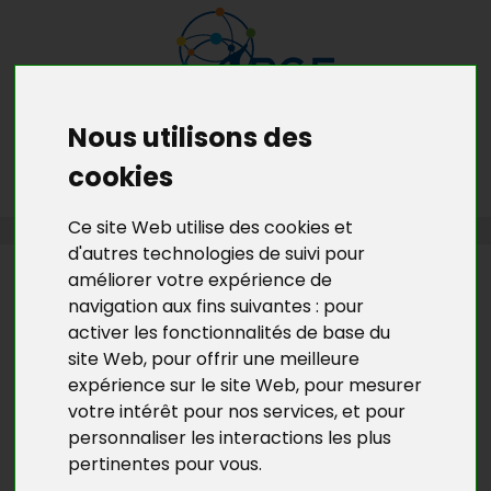
Nous utilisons des
MENU
MON RDV GRATUIT
cookies
Ce site Web utilise des cookies et
ACCUEIL
>
L’ACTU DE BGE YVELINES
>
L'ACTU DU DLA 78
d'autres technologies de suivi pour
améliorer votre expérience de
L’ACTU DE BGE YVELINES
navigation aux fins suivantes :
pour
LES RDV DE L'AUTOMNE DU CRIB
activer les fonctionnalités de base du
site Web
,
pour offrir une meilleure
Le CRIB
(Centre de ressources et d'Information pour
expérience sur le site Web
,
pour mesurer
les bénévoles) qui a pour vocation d'informer et
votre intérêt pour nos services
,
et pour
orienter les dirigeants et bénévoles associatifs
vous
personnaliser les interactions les plus
convie à ses rencontres
.
pertinentes pour vous
.