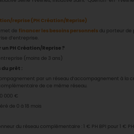
nitiative Seine Yvelines, Initiative Saint-Quentin-en-Yvelin
tion/reprise (PH Création/Reprise)
ermet de
financer les besoins personnels
du porteur de 
ise d’entreprise.
er un PH Création/Reprise ?
entreprise (moins de 3 ans)
du prêt :
ccompagnement par un réseau d’accompagnement à la cré
 complémentaire de ce même réseau.
80 000 €
féré de 0 à 18 mois
honneur du réseau complémentaire : 1 € PH BPI pour 1 € P