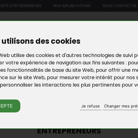
AITS D'ENTREPRENEURS
NOS IMPLANTATIONS
NOUS CONTACTER
US
NOTRE OFFRE DE SERVICES
NOS FORMATIONS ET ATELIE
utilisons des cookies
Web utilise des cookies et d'autres technologies de suivi 
r votre expérience de navigation aux fins suivantes :
pou
les fonctionnalités de base du site Web
,
pour offrir une me
nce sur le site Web
,
pour mesurer votre intérêt pour nos 
personnaliser les interactions les plus pertinentes pour 
ACTU DE BGE YVELI
CEPTE
Je refuse
Changer mes pré
AUX DISPOSITIFS D'AIDE FINANCIÈR
ENTREPRENEURS