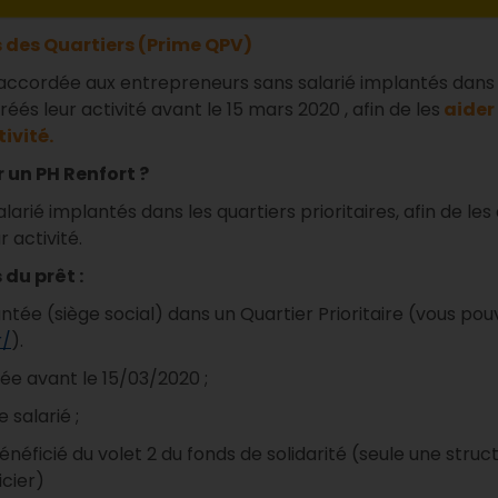
 des Quartiers (Prime QPV)
accordée aux entrepreneurs sans salarié implantés dans 
réés leur activité avant le 15 mars 2020 , afin de les
a
ider
tivité.
r un PH Renfort ?
arié implantés dans les quartiers prioritaires, afin de les 
r activité.
du prêt :
ntée (siège social) dans un Quartier Prioritaire (vous pouve
r/
).
éée avant le 15/03/2020 ;
 salarié ;
énéficié du volet 2 du fonds de solidarité (seule une stru
icier)