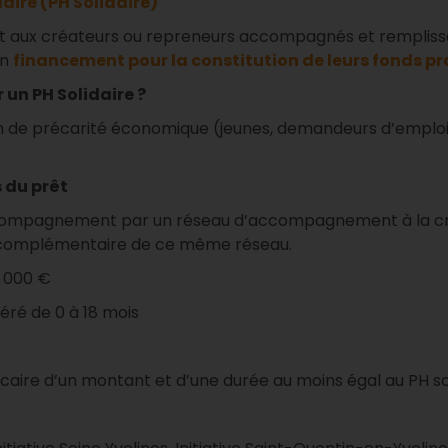
aire (PH Solidaire)
et aux créateurs ou repreneurs accompagnés et rempliss
un
financement pour la constitution de leurs fonds pr
r un PH Solidaire ?
n de précarité économique (jeunes, demandeurs d’emploi,
 du prêt
ccompagnement par un réseau d’accompagnement à la cré
 complémentaire de ce même réseau.
8 000 €
féré de 0 à 18 mois
ncaire d’un montant et d’une durée au moins égal au PH so