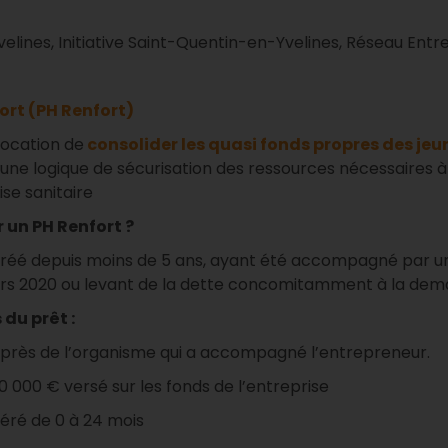
 Yvelines, Initiative Saint-Quentin-en-Yvelines, Réseau Ent
ort (PH Renfort)
vocation de
co
nsolider les quasi fonds propres des jeu
 logique de sécurisation des ressources nécessaires à l
se sanitaire
r un PH Renfort ?
réé depuis moins de 5 ans, ayant été accompagné par un
ars 2020 ou levant de la dette concomitamment à la dem
du prêt :
 auprès de l’organisme qui a accompagné l’entrepreneur.
0 000 € versé sur les fonds de l’entreprise
féré de 0 à 24 mois