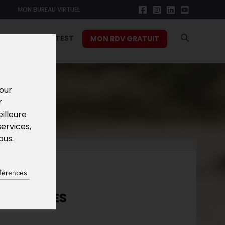
MON BUREAU VIRTUEL
RS
FONCTION TEST
MON RDV GRATUIT
pour
r
illeure
services
,
vous
.
NES
férences
E POUR LES