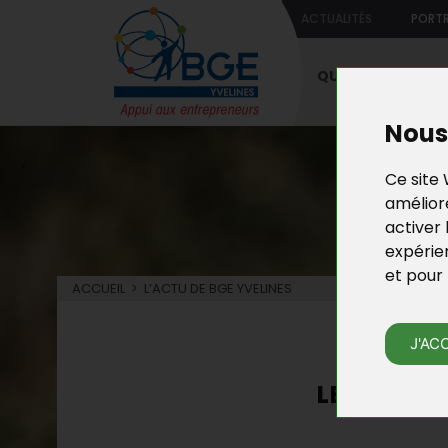
ACTUALITÉS
PORTR
QUI SOMMES-NO
Nous 
Ce site 
améliore
activer 
expérie
et pour 
ACCUEIL
>
L’ACTU DE BGE YVELINES
L’
J'AC
LES NOUVE