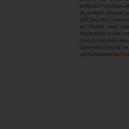
lombricomposteur, et
Ils avaient chacun p
affiches, etc.), exer
Le résultat, pour un
honorables et des con
Quoi qu'il en soit, d
l'exercice concret de 
perfectionner
leur c