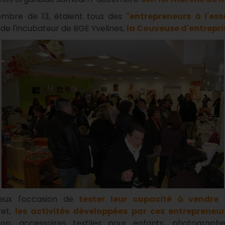
ombre de 13, étaient tous des
"entrepreneurs à l'ess
de l'incubateur de BGE Yvelines,
la Couveuse d'entrepri
ux l'occasion de
tester leur capacité à vendre
l
fet,
les activités développées par ces entrepreneur
ion, accessoires textiles pour enfants, photograph