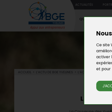
ACTUALITÉS
PORTR
QUI SOMMES-NO
Nous 
Ce site 
améliore
activer 
expérie
et pour 
ACCUEIL
>
L’ACTU DE BGE YVELINES
>
L’ACTU DE LA COUVEU
L’
J'AC
LE MARCHÉ
La Couveuse des Yvel