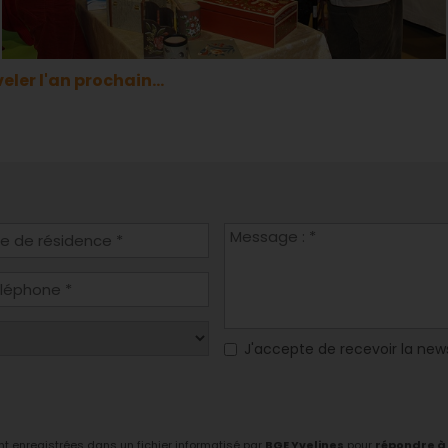
eler l'an prochain...
J'accepte de recevoir la new
ont enregistrées dans un fichier informatisé par
BGE Yvelines
pour
répondre à