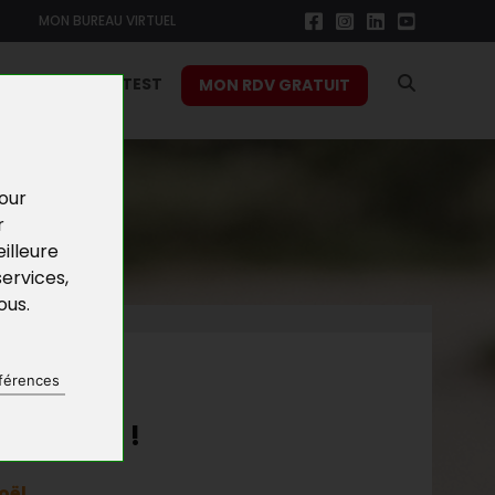
MON BUREAU VIRTUEL
RS
FONCTION TEST
MON RDV GRATUIT
pour
r
illeure
services
,
vous
.
NES
férences
I SUCCÈS !
oël
.