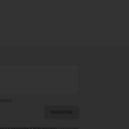
sletter
ENVOYER
 votre demande d'informations
(notamment