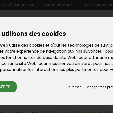
AITS D'ENTREPRENEURS
NOS IMPLANTATIONS
NOUS CONTACTER
US
NOTRE OFFRE DE SERVICES
NOS FORMATIONS ET ATELIE
utilisons des cookies
Web utilise des cookies et d'autres technologies de suivi 
r votre expérience de navigation aux fins suivantes :
pou
les fonctionnalités de base du site Web
,
pour offrir une me
nce sur le site Web
,
pour mesurer votre intérêt pour nos 
personnaliser les interactions les plus pertinentes pour 
SE 78
ACTU DE BGE YVELI
CEPTE
Je refuse
Changer mes pré
 DE NOËL DE LA COUVEUSE : UN VRA
ines organisait samedi 17 décembre
son 1er marché de n