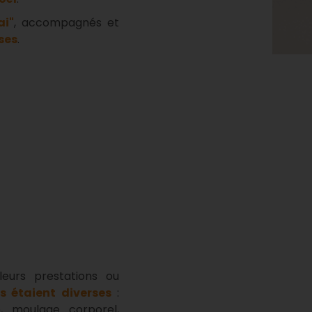
ai"
, accompagnés et
ses
.
eurs prestations ou
s étaient diverses
:
e, moulage corporel,