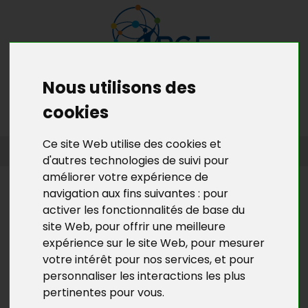
Nous utilisons des
MENU
MON RDV GRATUIT
cookies
Ce site Web utilise des cookies et
ACCUEIL
>
L’ACTU DE BGE YVELINES
>
L'ACTU DE LA CRÉATION
D’ENTREPRISES EN YVELINES
d'autres technologies de suivi pour
améliorer votre expérience de
L’ACTU DE BGE YVELINES
navigation aux fins suivantes :
pour
activer les fonctionnalités de base du
LE LAB BGE : LA LETTRE
site Web
,
pour offrir une meilleure
D’INFORMATION DU 1ER RÉSEAU
expérience sur le site Web
,
pour mesurer
D'APPUI À L'ENTREPRENEURIAT
votre intérêt pour nos services
,
et pour
EN FRANCE
personnaliser les interactions les plus
pertinentes pour vous
.