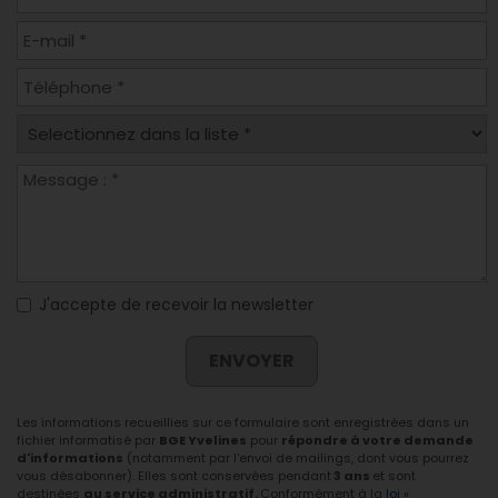
J'accepte de recevoir la newsletter
ENVOYER
Les informations recueillies sur ce formulaire sont enregistrées dans un
fichier informatisé par
BGE Yvelines
pour
répondre à votre demande
d'informations
(notamment par l'envoi de mailings, dont vous pourrez
vous désabonner). Elles sont conservées pendant
3 ans
et sont
destinées
au service administratif.
Conformément à la
loi «