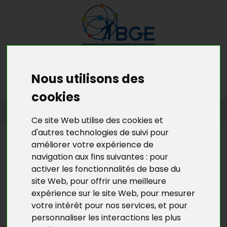
MENU
MON RDV GRATUIT
Nous utilisons des
cookies
ACCUEIL
>
L’ACTU DE BGE YVELINES
>
L'ACTU DE LA CRÉATION
D’ENTREPRISES EN YVELINES
Ce site Web utilise des cookies et
d'autres technologies de suivi pour
L’ACTU DE BGE YVELINES
améliorer votre expérience de
navigation aux fins suivantes :
pour
LA TOURNÉE GPS&O DU BUS BGE
activer les fonctionnalités de base du
DE LA CRÉATION D'ENTREPRISE
site Web
,
pour offrir une meilleure
ARRIVE AVEC LE PRINTEMPS...
expérience sur le site Web
,
pour mesurer
votre intérêt pour nos services
,
et pour
... même si le printemps démarre officiellement le 20
personnaliser les interactions les plus
mars, la météo clémente de ce début d'année nous