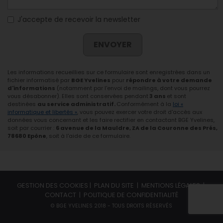
J'accepte de recevoir la newsletter
ENVOYER
Les informations recueillies sur ce formulaire sont enregistrées dans un
fichier informatisé par
BGE Yvelines
pour
répondre à votre demande
d'informations
(notamment par l'envoi de mailings, dont vous pourrez
vous désabonner). Elles sont conservées pendant
3 ans
et sont
destinées
au service administratif.
Conformément à la
loi «
informatique et libertés »
, vous pouvez exercer votre droit d'accès aux
données vous concernant et les faire rectifier en contactant BGE Yvelines,
soit par courrier :
6 avenue de la Mauldre, ZA de la Couronne des Prés,
78680 Epône
, soit à l'aide de ce formulaire.
GESTION DES COOKIES
|
PLAN DU SITE
|
MENTIONS LÉGALES
|
CONTACT
|
POLITIQUE DE CONFIDENTIALITÉ
© BGE YVELINES 2018 - TOUS DROITS RÉSERVÉS