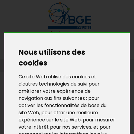
MENU
MON RDV GRATUIT
Nous utilisons des
cookies
ACCUEIL
>
L’ACTU DE BGE YVELINES
>
L'ACTU DE LA CRÉATION
D’ENTREPRISES EN YVELINES
Ce site Web utilise des cookies et
L’ACTU DE BGE YVELINES
d'autres technologies de suivi pour
améliorer votre expérience de
LA PÉPINIÈRE DE VERSAILLES: UNE
navigation aux fins suivantes :
pour
NOUVELLE OPPORTUNITÉ
activer les fonctionnalités de base du
D'IMPLANTATION
site Web
,
pour offrir une meilleure
expérience sur le site Web
,
pour mesurer
La Pépinière d’Entreprises de la Communauté
votre intérêt pour nos services
,
et pour
d’Agglomération de Versailles Grand Parc a ouvert