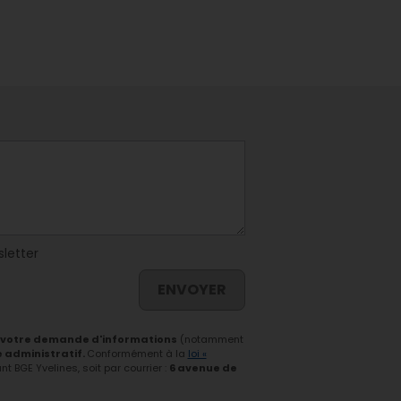
sletter
ENVOYER
 votre demande d'informations
(notamment
e administratif.
Conformément à la
loi «
 BGE Yvelines, soit par courrier :
6 avenue de