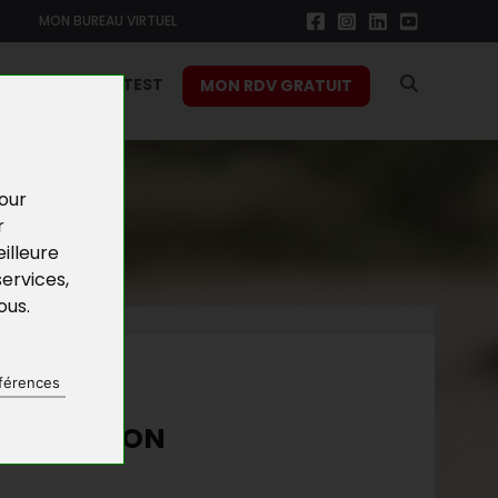
MON BUREAU VIRTUEL
RS
FONCTION TEST
MON RDV GRATUIT
pour
r
illeure
services
,
vous
.
NES
férences
ÉCEMBRE SON