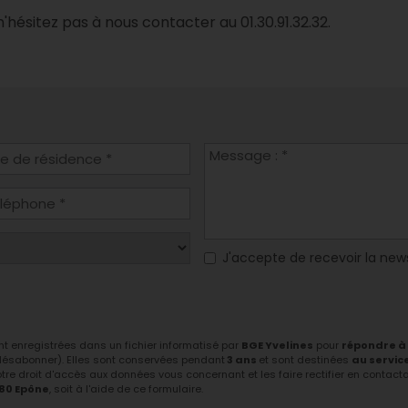
n'hésitez pas à nous contacter au 01.30.91.32.32.
J'accepte de recevoir la new
ont enregistrées dans un fichier informatisé par
BGE Yvelines
pour
répondre à
 désabonner). Elles sont conservées pendant
3 ans
et sont destinées
au servic
tre droit d'accès aux données vous concernant et les faire rectifier en contactant
680 Epône
, soit à l'aide de ce formulaire.