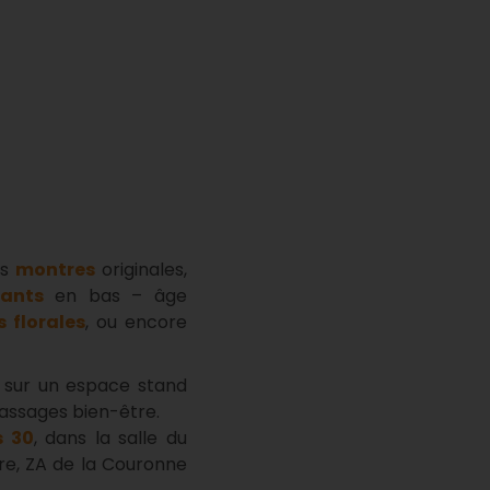
es
montres
originales,
fants
en bas – âge
 florales
, ou encore
e
sur un espace stand
assages bien-être.
s 30
, dans la salle du
re, ZA de la Couronne