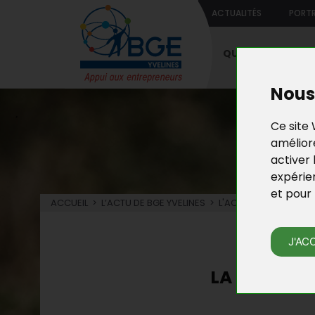
ACTUALITÉS
PORTR
QUI SOMMES-NO
Nous 
Ce site 
améliore
activer 
expérie
et pour 
ACCUEIL
>
L’ACTU DE BGE YVELINES
>
L'ACTU DE LA CRÉATIO
L’
J'AC
LA COUVEUS