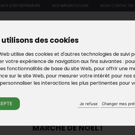
AITS D'ENTREPRENEURS
NOS IMPLANTATIONS
NOUS CONTACTER
US
NOTRE OFFRE DE SERVICES
NOS FORMATIONS ET ATELIE
utilisons des cookies
Web utilise des cookies et d'autres technologies de suivi 
r votre expérience de navigation aux fins suivantes :
pou
les fonctionnalités de base du site Web
,
pour offrir une me
nce sur le site Web
,
pour mesurer votre intérêt pour nos 
personnaliser les interactions les plus pertinentes pour 
N D’ENTREPRISES EN YVELINES
ACTU DE BGE YVELI
CEPTE
Je refuse
Changer mes pré
E DES YVELINES ORGANISE LE 15 D
MARCHÉ DE NOËL !