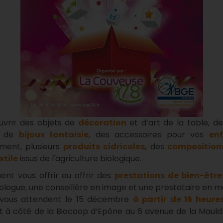
uvrir des objets de
décoration
et d’art de la table, d
s de
bijoux fantaisie
, des accessoires pour vos
en
ment, plusieurs
produits cidricoles
, des
compositions
xtile
issus de l'agriculture biologique.
nt vous offrir ou offrir des
prestations de bien-êtr
logue, une conseillère en image et une prestataire en m
 vous attendent le 15 décembre
à partir de 15 heure
rt à côté de la Biocoop d’Epône au 6 avenue de la Mauld