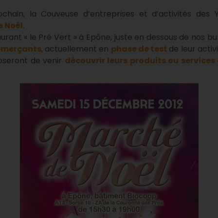
chain, la Couveuse d’entreprises et d’activités des Y
 Noël
.
aurant « le Pré Vert » à Epône, juste en dessous de nos b
mmerçants
, actuellement en
phase de test
de leur activ
oseront de venir
découvrir leurs produits ou services