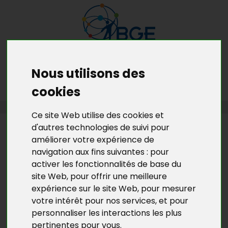
Nous utilisons des
MENU
MON RDV GRATUIT
cookies
ACCUEIL
>
L’ACTU DE BGE YVELINES
>
L'ACTU DU DLA 78
Ce site Web utilise des cookies et
d'autres technologies de suivi pour
L’ACTU DE BGE YVELINES
améliorer votre expérience de
HISTOIRE D’UNE RENCONTRE
navigation aux fins suivantes :
pour
ENTRE LE DLA 78 ET LES AGV
activer les fonctionnalités de base du
site Web
,
pour offrir une meilleure
(ASSOCIATIONS DE
expérience sur le site Web
,
pour mesurer
GYMNASTIQUE VOLONTAIRE) DE
votre intérêt pour nos services
,
et pour
VERSAILLES.
personnaliser les interactions les plus
pertinentes pour vous
.