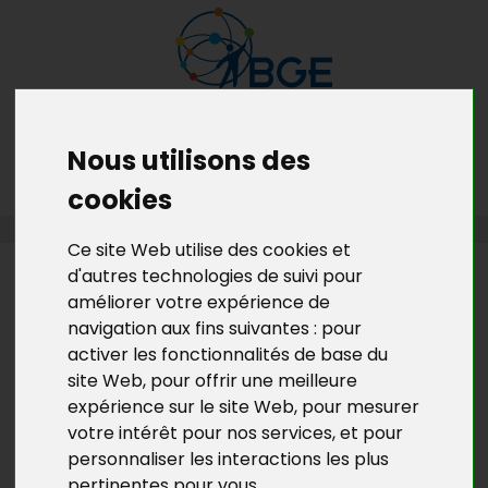
Nous utilisons des
MENU
MON RDV GRATUIT
cookies
ACCUEIL
>
L’ACTU DE BGE YVELINES
>
L'ACTU DU DLA 78
Ce site Web utilise des cookies et
d'autres technologies de suivi pour
L’ACTU DE BGE YVELINES
améliorer votre expérience de
HISTOIRE D’UN DLA :
navigation aux fins suivantes :
pour
L’ACCOMPAGNEMENT DE
activer les fonctionnalités de base du
L’ASSOCIATION GF’ARTS.
site Web
,
pour offrir une meilleure
expérience sur le site Web
,
pour mesurer
votre intérêt pour nos services
,
et pour
La jeune association GF'Arts a comme mots d’ordre
«
personnaliser les interactions les plus
Partager, Sensibiliser et Créer »
.
pertinentes pour vous
.