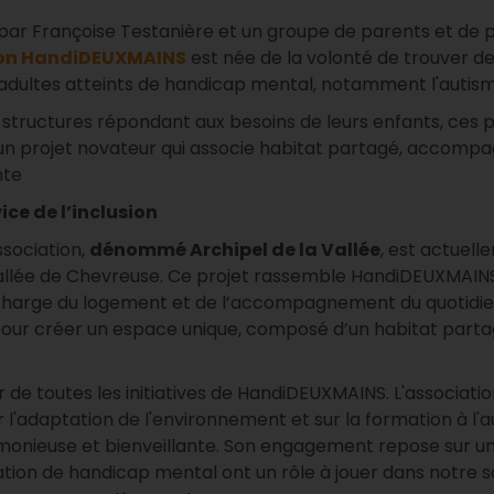
par Françoise Testanière et un groupe de parents et de 
ion HandiDEUXMAINS
est née de la volonté de trouver des
 adultes atteints de handicap mental, notamment l'autis
structures répondant aux besoins de leurs enfants, ces p
 un projet novateur qui associe habitat partagé, accomp
nte
ice de l’inclusion
ssociation,
dénommé Archipel de la Vallée
, est actuel
lée de Chevreuse. Ce projet rassemble HandiDEUXMAINS
charge du logement et de l’accompagnement du quotidien
pour créer un espace unique, composé d’un habitat partagé
r de toutes les initiatives de HandiDEUXMAINS. L'associat
l'adaptation de l'environnement et sur la formation à l'
onieuse et bienveillante. Son engagement repose sur une
tion de handicap mental ont un rôle à jouer dans notre soc