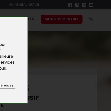
MON BUREAU VIRTUEL
RS
FONCTION TEST
MON RDV GRATUIT
pour
r
illeure
services
,
vous
.
NEURS
férences
JET INCLUSIF
SE