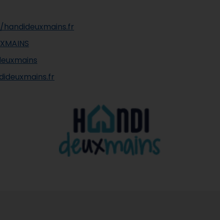
//handideuxmains.fr
UXMAINS
euxmains
ideuxmains.fr