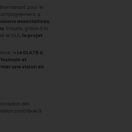
déterminant pour le
compagnement a
ssions associatives
,
ux
. Ensuite, grâce à la
ar le DLA,
le projet
ance :
« Le DLA78 a
 l’humain et
rmer une vision en
’inclusion des
iation contribue à