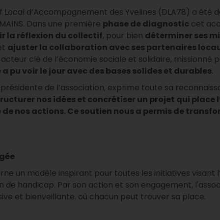
itif Local d’Accompagnement des Yvelines (DLA78) a été 
MAINS. Dans une première
phase de diagnostic
cet ac
r la réflexion du collectif
, pour bien
déterminer ses mi
 et
ajuster la collaboration avec ses partenaires loca
acteur clé de l’économie sociale et solidaire, missionné p
 a pu voir le jour avec des bases solides et durables
.
 présidente de l’association, exprime toute sa reconnaiss
tructurer nos idées et concrétiser un projet qui place
e de nos actions. Ce soutien nous a permis de transfo
agée
 un modèle inspirant pour toutes les initiatives visant l
n de handicap. Par son action et son engagement, l'assoc
sive et bienveillante, où chacun peut trouver sa place.