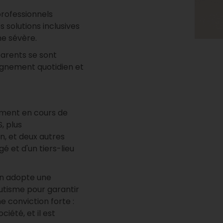
professionnels
 solutions inclusives
me sévère.
arents se sont
agnement quotidien et
lement en cours de
, plus
, et deux autres
 et d'un tiers-lieu
ion adopte une
autisme pour garantir
 conviction forte :
iété, et il est