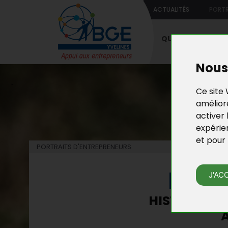
ACTUALITÉS
PORTR
QUI SOMMES-NO
Nous 
Ce site 
améliore
activer 
expérie
et pour 
PORTRAITS D'ENTREPRENEURS
PORT
J'AC
HISTOIRE D'
A