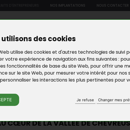
AITS D'ENTREPRENEURS
NOS IMPLANTATIONS
NOUS CONTACTER
US
NOTRE OFFRE DE SERVICES
NOS FORMATIONS ET ATELIE
utilisons des cookies
Web utilise des cookies et d'autres technologies de suivi 
r votre expérience de navigation aux fins suivantes :
pou
les fonctionnalités de base du site Web
,
pour offrir une me
nce sur le site Web
,
pour mesurer votre intérêt pour nos 
personnaliser les interactions les plus pertinentes pour 
RAITS D'ENTREPRE
CEPTE
Je refuse
Changer mes pré
UN DLA : HANDIDEUXMAINS, UN PRO
U CŒUR DE LA VALLÉE DE CHEVREU