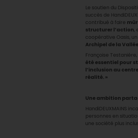
Le soutien du Dispos
succès de HandiDEUX
contribué à faire
mûri
structurer l’action
,
coopérative Oasis, un 
Archipel de la Vallée
Françoise Testanière,
été essentiel pour s
l’inclusion au centr
réalité. »
Une ambition part
HandiDEUXMAINS incarne
personnes en situatio
une société plus inclu