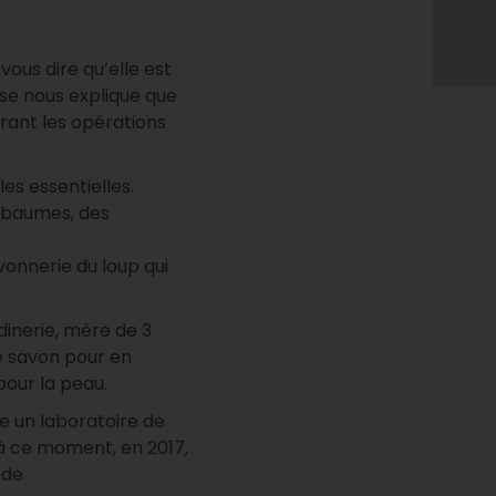
ous dire qu’elle est
usse nous explique que
lérant les opérations
les essentielles.
s baumes, des
avonnerie du loup qui
dinerie, mère de 3
e savon pour en
pour la peau.
le un laboratoire de
à ce moment, en 2017,
 de