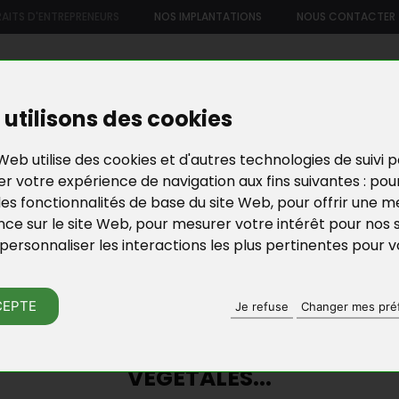
AITS D'ENTREPRENEURS
NOS IMPLANTATIONS
NOUS CONTACTER
US
NOTRE OFFRE DE SERVICES
NOS FORMATIONS ET ATELIE
utilisons des cookies
Web utilise des cookies et d'autres technologies de suivi 
r votre expérience de navigation aux fins suivantes :
pou
les fonctionnalités de base du site Web
,
pour offrir une me
nce sur le site Web
,
pour mesurer votre intérêt pour nos 
personnaliser les interactions les plus pertinentes pour 
RAITS D'ENTREPRE
CEPTE
Je refuse
Changer mes pré
VIER, UNE ENTREPRENEUSE ALCHIMIST
VÉGÉTALES...