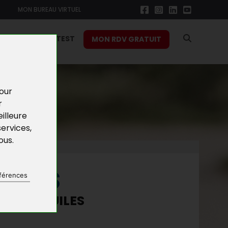
MON BUREAU VIRTUEL
RS
FONCTION TEST
MON RDV GRATUIT
pour
r
illeure
services
,
vous
.
NEURS
férences
E DES HUILES