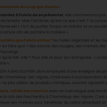
avonnerie du Loup qui chante
!
andez à Fulvia de se présenter
, elle commencera par v
alchimiste. Mais l’alchimie, qu’est ce que c’est ? Le Laro
chimie est « l’Art de purifier l'impur en imitant et en accé
a nature afin de parfaire la matière ».
matière que Fulvia utilise ?
les huiles végétales et les hui
r en faire quoi ? des savons, des bougies, des crèmes, de
mpooings.
 qui le fait-elle ? Pour elle et pour son entreprise : « La S
nte »,
2014 Fulvia OLLIVIER, alors employée d’une enseigne de jar
de Chanteloup-les-Vignes, s’intéresse à la préparation d
t ne plus utiliser de produits chimiques, souvent agressifs 
pare, valide ses recettes
avec un toxicologue puis instal
 la cité des Feucherêts à Chanteloup-les-Vignes. C’est 
uveuse des Yvelines pour bénéficier du cadre sécurisant et