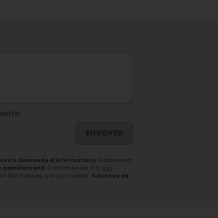
sletter
ENVOYER
 votre demande d'informations
(notamment
e administratif.
Conformément à la
loi «
 BGE Yvelines, soit par courrier :
6 avenue de