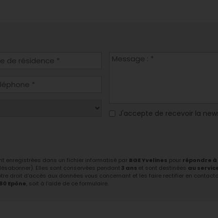
J'accepte de recevoir la new
ont enregistrées dans un fichier informatisé par
BGE Yvelines
pour
répondre à
 désabonner). Elles sont conservées pendant
3 ans
et sont destinées
au servic
tre droit d'accès aux données vous concernant et les faire rectifier en contactant
680 Epône
, soit à l'aide de ce formulaire.