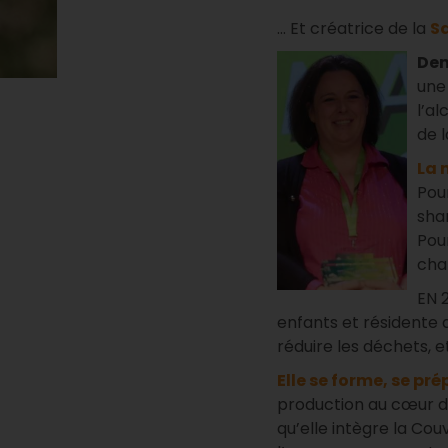
... Et créatrice de la
S
Dem
une 
l’al
de l
La 
Pou
sha
Pour
cha
EN 
enfants et résidente 
réduire les déchets, e
Elle se forme, se pré
production au cœur de
qu’elle intègre la Co