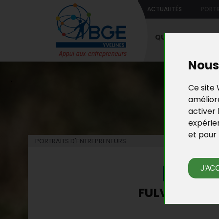
ACTUALITÉS
PORTR
QUI SOMMES-NO
Nous 
Ce site 
améliore
activer 
expérie
et pour 
PORTRAITS D'ENTREPRENEURS
PORT
J'AC
FULVIA OLLI