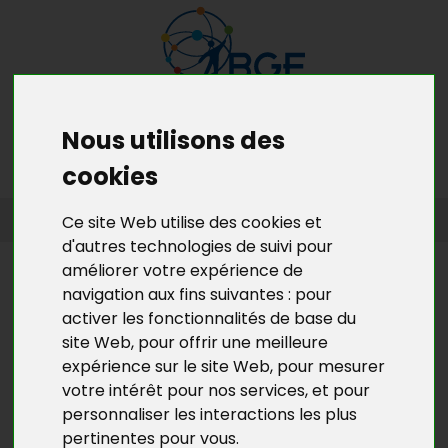
Nous utilisons des
MENU
MON RDV GRATUIT
cookies
ACCUEIL
>
L’ACTU DE BGE YVELINES
>
L'ACTU DE LA CRÉATION
Ce site Web utilise des cookies et
D’ENTREPRISES EN YVELINES
d'autres technologies de suivi pour
améliorer votre expérience de
L’ACTU DE BGE YVELINES
navigation aux fins suivantes :
pour
FORUM "ENTREPRENDRE AU
activer les fonctionnalités de base du
FÉMININ" À MANTES-LA-JOLIE
site Web
,
pour offrir une meilleure
expérience sur le site Web
,
pour mesurer
votre intérêt pour nos services
,
et pour
La ville de Mantes-la-Jolie organise ce jeudi 20
personnaliser les interactions les plus
novembre
après-midi
un forum : « entreprendre au
pertinentes pour vous
.
féminin ».