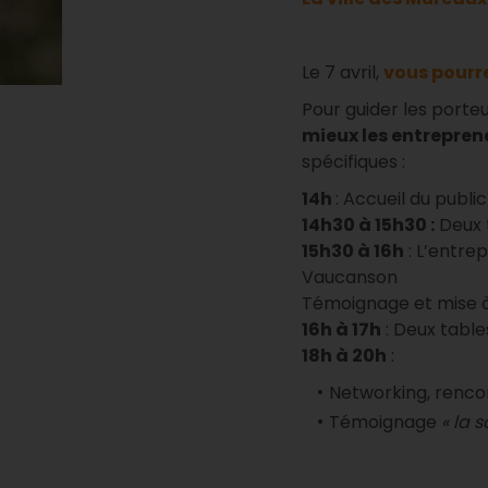
Le 7 avril,
vous pourre
Pour guider les porte
mieux les entrepren
spécifiques :
14h
: Accueil du publi
14h30 à 15h30 :
Deux 
15h30 à 16h
: L’entre
Vaucanson
Témoignage et mise à
16h à 17h
: Deux tabl
18h à 20h
:
Networking, renco
Témoignage
« la 