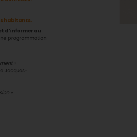
es habitants.
t d’informer au
 une programmation
ement »
cée Jacques-
sion »