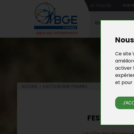
ACTUALITÉS
PORTR
QUI SOMMES-NO
Nous 
Ce site 
améliore
activer 
expérie
et pour 
ACCUEIL
>
L’ACTU DE BGE YVELINES
L’
J'AC
FESTIVAL DE
La ville des Mureaux