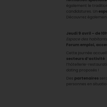
également le traditio
candidatures. Un
esp
Découvrez également
Jeudi 9 avril – de 10
Espace des habitant
Forum emploi, acces
Cette journée accueil
secteurs d’activité
l’hôtellerie-restaurati
dating proposés !
Des
partenaires
ser
personnes en situatio