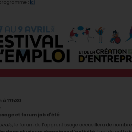
le programme :
ici
h à 17h30
s
ssage et forum job d'été
Locale
, le forum de l’apprentissage accueillera de nombr
és dans plusieurs domaines d’activité.
Lors de cette j