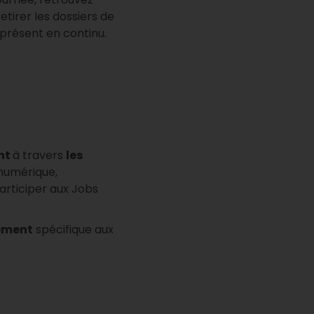
retirer les dossiers de
présent en continu.
nt
à travers
les
 numérique,
 participer aux Jobs
ement
spécifique aux