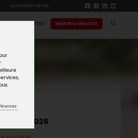
MON BUREAU VIRTUEL
RS
FONCTION TEST
MON RDV GRATUIT
pour
r
illeure
services
,
vous
.
NES
férences
REPRISE 2026
9 avril 2026.