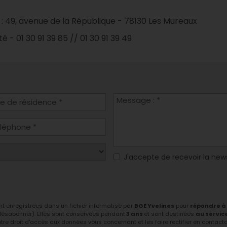
: 49, avenue de la République - 78130 Les Mureaux
é - 01 30 91 39 85 // 01 30 91 39 49
J'accepte de recevoir la new
ont enregistrées dans un fichier informatisé par
BGE Yvelines
pour
répondre à
 désabonner). Elles sont conservées pendant
3 ans
et sont destinées
au servic
tre droit d'accès aux données vous concernant et les faire rectifier en contactant