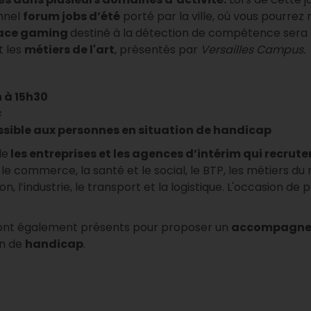
nnel
forum jobs d’été
porté par la ville, où vous pourrez 
ace gaming
destiné à la détection de compétence sera 
 les
métiers de l'art
, présentés par
Versailles Campus.
h à 15h30
s
sible aux personnes en situation de handicap
le
les entreprises et les agences d’intérim qui recrute
: le commerce, la santé et le social, le BTP, les métiers du
on, l’industrie, le transport et la logistique. L'occasion de
ont également présents pour proposer un
accompagn
n de
handicap
.