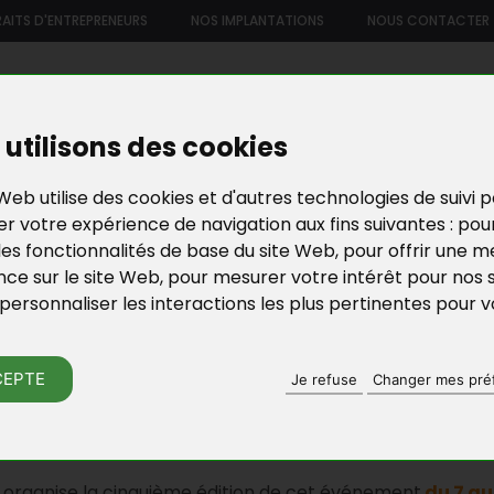
AITS D'ENTREPRENEURS
NOS IMPLANTATIONS
NOUS CONTACTER
US
NOTRE OFFRE DE SERVICES
NOS FORMATIONS ET ATELIE
utilisons des cookies
Web utilise des cookies et d'autres technologies de suivi 
r votre expérience de navigation aux fins suivantes :
pou
les fonctionnalités de base du site Web
,
pour offrir une me
nce sur le site Web
,
pour mesurer votre intérêt pour nos 
personnaliser les interactions les plus pertinentes pour 
ACTU DE BGE YVELI
CEPTE
Je refuse
Changer mes pré
 L'EMPLOI ET DE LA CRÉATION D'ENT
organise la cinquième édition de cet événement
du 7 au 