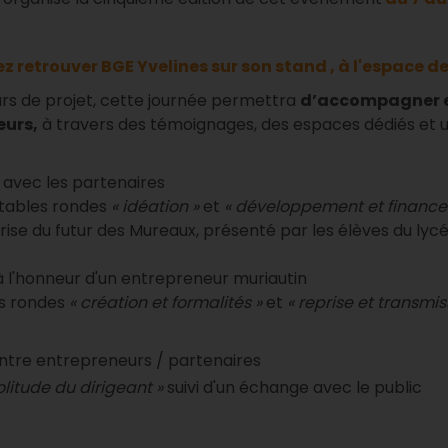
z retrouver BGE Yvelines sur son stand
, à l'espace d
urs de projet, cette journée permettra
d’accompagner e
eurs,
à travers des témoignages, des espaces dédiés et
c avec les partenaires
tables rondes
« idéation »
et
« développement et financ
prise du futur des Mureaux, présenté par les élèves du ly
 l'honneur d'un entrepreneur muriautin
es rondes
« création et formalités »
et
« reprise et transmis
ntre entrepreneurs / partenaires
solitude du dirigeant »
suivi d'un échange avec le public