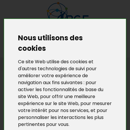
Nous utilisons des
MENU
MON RDV GRATUIT
cookies
Ce site Web utilise des cookies et
ACCUEIL
>
L’ACTU DE BGE YVELINES
>
L'ACTU DE LA CRÉATION
D’ENTREPRISES EN YVELINES
d'autres technologies de suivi pour
améliorer votre expérience de
L’ACTU DE BGE YVELINES
navigation aux fins suivantes :
pour
activer les fonctionnalités de base du
CRÉARÎF QUARTIERS 2012, C'EST
site Web
,
pour offrir une meilleure
PARTI !
expérience sur le site Web
,
pour mesurer
votre intérêt pour nos services
,
et pour
La Région Ile-de-France lance la
4ème édition de
personnaliser les interactions les plus
CréaRîf Quartiers
.
pertinentes pour vous
.
CréaRîf Quartiers vise à
promouvoir