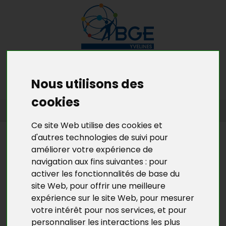
MENU
MON RDV GRATUIT
Nous utilisons des
cookies
ACCUEIL
>
L’ACTU DE BGE YVELINES
>
L'ACTU DE LA CRÉATION
D’ENTREPRISES EN YVELINES
Ce site Web utilise des cookies et
d'autres technologies de suivi pour
L’ACTU DE BGE YVELINES
améliorer votre expérience de
COUVEUSE DES YVELINES : DES
navigation aux fins suivantes :
pour
ENTREPRENEURS SATISFAITS !
activer les fonctionnalités de base du
site Web
,
pour offrir une meilleure
expérience sur le site Web
,
pour mesurer
Lorsqu’un Entrepreneur A l’Essai (EAE) finit sa période
votre intérêt pour nos services
,
et pour
de test de son projet en Couveuse, il lui est demandé
personnaliser les interactions les plus
de remplir un
questionnaire de satisfaction
. Ces