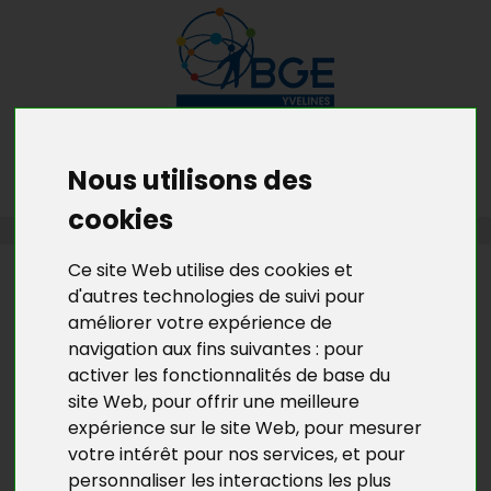
MENU
MON RDV GRATUIT
Nous utilisons des
cookies
PORTRAITS D'ENTREPRENEURS
Ce site Web utilise des cookies et
PORTRAITS
d'autres technologies de suivi pour
D'ENTREPRENEURS
améliorer votre expérience de
navigation aux fins suivantes :
pour
CORESANA : UNE EXPERTISE AU
activer les fonctionnalités de base du
SERVICE DES ENTREPRISES DE
site Web
,
pour offrir une meilleure
SANTÉ
expérience sur le site Web
,
pour mesurer
votre intérêt pour nos services
,
et pour
En 2025, Eureka N’Gollo choisit de tracer sa propre
personnaliser les interactions les plus