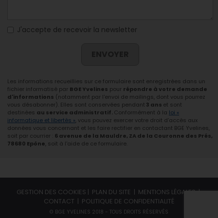
J'accepte de recevoir la newsletter
ENVOYER
Les informations recueillies sur ce formulaire sont enregistrées dans un
fichier informatisé par
BGE Yvelines
pour
répondre à votre demande
d'informations
(notamment par l'envoi de mailings, dont vous pourrez
vous désabonner). Elles sont conservées pendant
3 ans
et sont
destinées
au service administratif.
Conformément à la
loi «
informatique et libertés »
, vous pouvez exercer votre droit d'accès aux
données vous concernant et les faire rectifier en contactant BGE Yvelines,
soit par courrier :
6 avenue de la Mauldre, ZA de la Couronne des Prés,
78680 Epône
, soit à l'aide de ce formulaire.
GESTION DES COOKIES
|
PLAN DU SITE
|
MENTIONS LÉGALES
|
CONTACT
|
POLITIQUE DE CONFIDENTIALITÉ
© BGE YVELINES 2018 - TOUS DROITS RÉSERVÉS