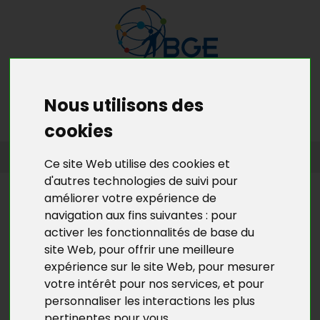
Nous utilisons des
MENU
MON RDV GRATUIT
cookies
ACCUEIL
>
L’ACTU DE BGE YVELINES
>
L'ACTU DE LA CRÉATION
Ce site Web utilise des cookies et
D’ENTREPRISES EN YVELINES
d'autres technologies de suivi pour
améliorer votre expérience de
L’ACTU DE BGE YVELINES
navigation aux fins suivantes :
pour
CONCOURS TALENTS 15ÈME
activer les fonctionnalités de base du
ÉDITION : OUVERTURE DES
site Web
,
pour offrir une meilleure
INSCRIPTIONS EN LIGNE DEPUIS
expérience sur le site Web
,
pour mesurer
LE 2 JANVIER
votre intérêt pour nos services
,
et pour
personnaliser les interactions les plus
pertinentes pour vous
.