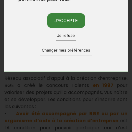
La 15ème édition du concours Talents
de la
création d’entreprise est officiellement lancée par
BGE.
J'ACCEPTE
Chaque année, le
concours Talents
récompense
une
Je refuse
centaine de
créateurs
Changer mes préférences
d’entreprise
.
Réseau associatif d’appui à la création d’entreprise,
BGE a créé le concours Talents
en 1997
pour
valoriser des projets qu’il a accompagnés, vus naître
et se développer. Les conditions pour s'inscrire sont
les suivantes :
•
Avoir été accompagné par BGE ou par un
organisme d’aide à la création d’entreprise
est
LA condition pour pouvoir participer car c’est