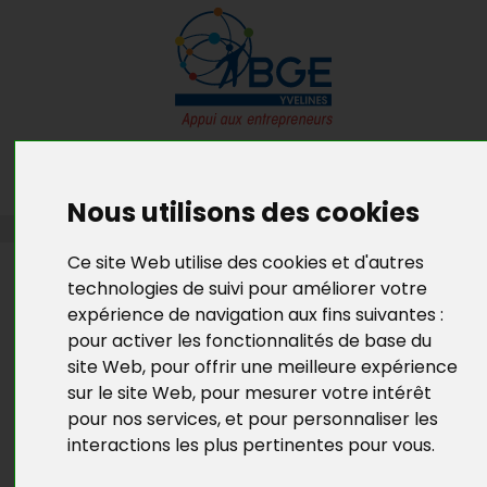
MENU
MON RDV GRATUIT
Nous utilisons des cookies
PORTRAITS D'ENTREPRENEURS
Ce site Web utilise des cookies et d'autres
PORTRAITS
technologies de suivi pour améliorer votre
expérience de navigation aux fins suivantes :
D'ENTREPRENEURS
pour activer les fonctionnalités de base du
COLILIE HABILLE LES PETITES !
site Web
,
pour offrir une meilleure expérience
sur le site Web
,
pour mesurer votre intérêt
Corinne BELLANOVA a créé, le 2 janvier 2012, la
pour nos services
,
et pour personnaliser les
société COLILIE, e-commerce de vêtements pour
interactions les plus pertinentes pour vous
.
femmes de petite taille (moins d'1m60). Nous avons