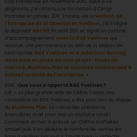
Cap Entreprise en novembre 2010. Suite à ce
diagnostic, j’ai obtenu une formation à Cergy
Pontoise en janvier 2011. Ensuite, via
la Maison de
l’Entreprise de St Quentin en Yvelines
, j’ai intégré
le dispositif
NACRE
fin avril 2011
, et signé un contrat
d’accompagnement
avec la BGE Yvelines
qui
assurait une permanence au sein de la Maison de
l’entreprise.
BGE Yvelines m’a suivi tout au long
de la mise en place de mon projet : étude de
marché, Business Plan et continue maintenant à
suivre l’activité de l’entreprise.
»
BGE :
Que vous a apporté BGE Yvelines ?
CB : « La plus grande aide de Céline Cassis, ma
conseillère de BGE Yvelines, a été pour moi au niveau
du
Business Plan
. Le calcul des prévisions
financières était pour moi un mystère total !
Comment arriver à prévoir un Chiffre d'Affaires
annuel puis à en déduire le nombre de ventes en
ligne à réaliser par jour ? J’avais beau y réfléchir,