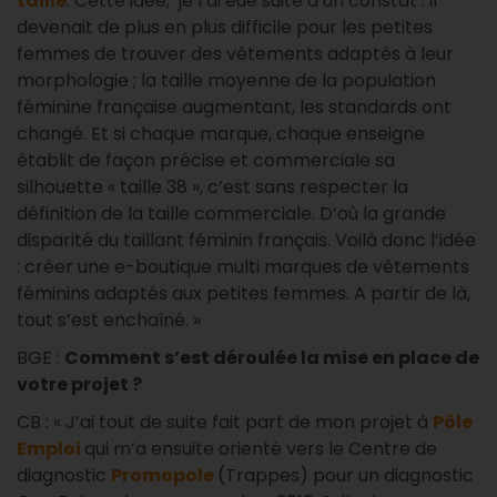
taille
. Cette idée, je l’ai eue suite à un constat : il
devenait de plus en plus difficile pour les petites
femmes de trouver des vêtements adaptés à leur
morphologie ; la taille moyenne de la population
féminine française augmentant, les standards ont
changé. Et si chaque marque, chaque enseigne
établit de façon précise et commerciale sa
silhouette « taille 38 », c’est sans respecter la
définition de la taille commerciale. D’où la grande
disparité du taillant féminin français. Voilà donc l’idée
: créer une e-boutique multi marques de vêtements
féminins adaptés aux petites femmes. A partir de là,
tout s’est enchaîné. »
BGE :
Comment s’est déroulée la mise en place de
votre projet ?
CB : « J’ai tout de suite fait part de mon projet à
Pôle
Emploi
qui m’a ensuite orienté vers le Centre de
diagnostic
Promopole
(Trappes) pour un diagnostic