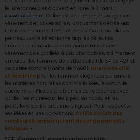
CB : « Colilie a été créée le 2 janvier 2012 à Montigny-
le-Bretonneux et a ouvert en ligne le 3 mars :
www.colilie.com
. Colilie est une boutique en ligne de
vêtements et accessoires, uniquement dédiée aux
femmes mesurant 1m60 et moins. Colilie habille les
petites… Colilie sélectionne auprès de jeunes
créateurs de mode encore peu distribués, des
vêtements de qualités à prix abordables, qui mettent
en valeur les femmes de petite taille (du 34 au 42) et
de petite stature (moins de 1m60).
Une mode chic
et féminine
pour les femmes élégantes qui aiment
les matières naturelles comme la soie, le coton, le
cachemire… Plus de problèmes de retouches avec
Colilie : les manteaux, les jupes, les robes et les
pantalons sont à la bonne longueur. Pour respecter
ses idées et ses convictions,
Colilie choisit des
créateurs français qui ont des engagements
éthiques
. »
BGE :
Comment se porte votre activité