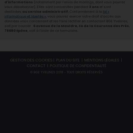
d'informations
(notamment par l'envoi de mailings, dont vous pourrez
vous désabonner). Elles sont conservées pendant
3 ans
et sont
destinées
au service administratif.
Conformément à la
loi «
informatique et libertés »
, vous pouvez exercer votre droit d'accès aux
données vous concernant et les faire rectifier en contactant BGE Yvelines,
soit par courrier :
6 avenue de la Mauldre, ZA de la Couronne des Prés,
78680 Epône
, soit à l'aide de ce formulaire.
GESTION DES COOKIES
|
PLAN DU SITE
|
MENTIONS LÉGALES
|
CONTACT
|
POLITIQUE DE CONFIDENTIALITÉ
© BGE YVELINES 2018 - TOUS DROITS RÉSERVÉS