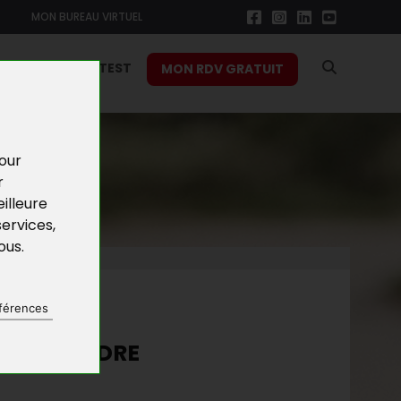
MON BUREAU VIRTUEL
RS
FONCTION TEST
MON RDV GRATUIT
pour
r
illeure
services
,
vous
.
NES
férences
NS LE CADRE