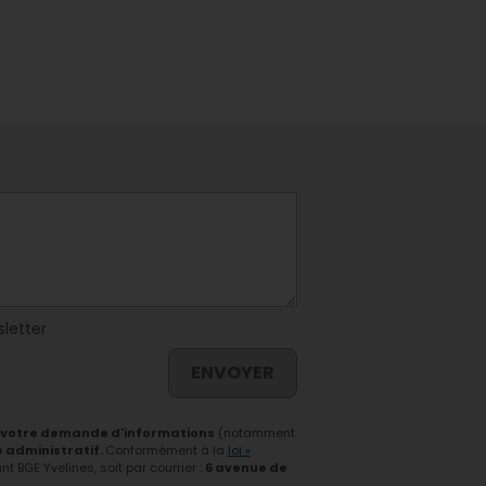
sletter
ENVOYER
 votre demande d'informations
(notamment
e administratif.
Conformément à la
loi «
 BGE Yvelines, soit par courrier :
6 avenue de