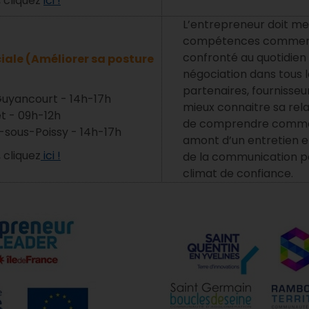
, cliquez
ici !
L’entrepreneur doit m
compétences commercia
confronté au quotidien 
ale (Améliorer sa posture
négociation dans tous l
partenaires, fournisseurs
Guyancourt - 14h-17h
mieux connaitre sa rela
et - 09h-12h
de comprendre comme
-sous-Poissy - 14h-17h
amont d’un entretien et
, cliquez
ici !
de la communication po
climat de confiance.