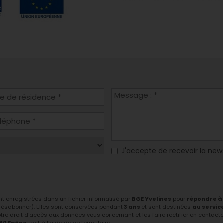
J'accepte de recevoir la new
ont enregistrées dans un fichier informatisé par
BGE Yvelines
pour
répondre à
 désabonner). Elles sont conservées pendant
3 ans
et sont destinées
au servic
tre droit d'accès aux données vous concernant et les faire rectifier en contactant
680 Epône
, soit à l'aide de ce formulaire.