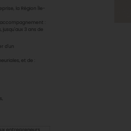
rise, la Région Île-
 un accompagnement :
, jusqu'aux 3 ans de
er d'un
riales, et de :
s,
ux entrepreneurs