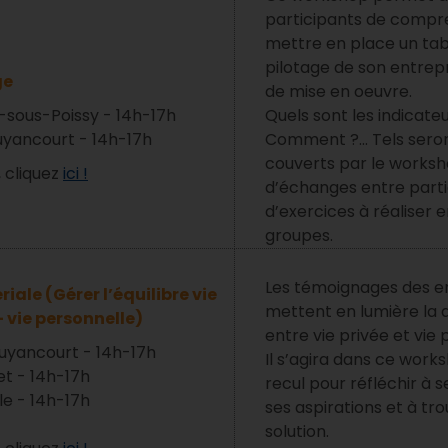
participants de compre
mettre en place un tab
pilotage de son entrep
ge
de mise en oeuvre.
-sous-Poissy - 14h-17h
Quels sont les indicateu
Guyancourt - 14h-17h
Comment ?... Tels sero
couverts par le works
, cliquez
ici !
d’échanges entre parti
d’exercices à réaliser 
groupes.
Les témoignages des e
ale (Gérer l’équilibre vie
mettent en lumière la d
- vie personnelle)
entre vie privée et vie 
Guyancourt - 14h-17h
Il s’agira dans ce wor
et - 14h-17h
recul pour réfléchir à 
le - 14h-17h
ses aspirations et à tr
solution.