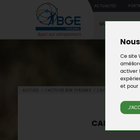
ACTUALITÉS
PORTR
QUI SOMMES-NO
Nous 
Ce site 
améliore
activer 
expérie
et pour 
ACCUEIL
>
L’ACTU DE BGE YVELINES
>
L'ACTU DE LA CRÉATIO
L’
J'AC
CALENDRIER