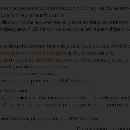
entrepreneurs dans la création ou la reprise d'une entrep
lace "Entrepreneur#LEADER".
e dispositif dans les Yvelines, et propose dans ce cadre
rojets jusqu'à 12h de conseils, et pour les jeunes dirigeants
re entreprise depuis moins de 2 ans, vous pouvez bénéfici
r piloter votre entreprise
jusqu'à ses trois ans.
us permettra de
développer
vos compétences entrepreneu
ge efficace de votre entreprise,
tre action commerciale,
seau et des opportunités d’affaires, etc.
z bénéficier :
pe réguliers et d'un bilan personnalisé en fin de parcour
ops) animés par des experts pour apprendre et partager.
eux des Workshops proposés par BGE Yvelines :
Ce workshop permet a