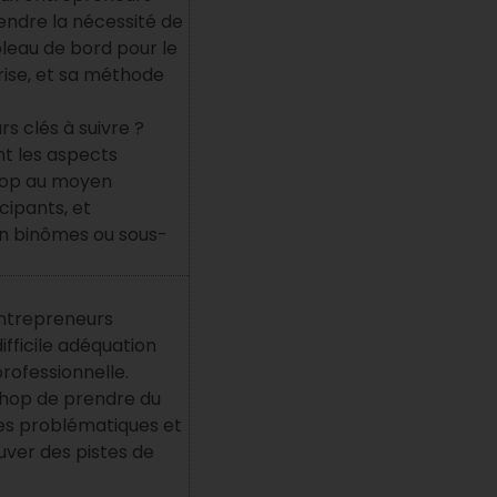
ndre la nécessité de
leau de bord pour le
rise, et sa méthode
rs clés à suivre ?
nt les aspects
hop au moyen
cipants, et
en binômes ou sous-
ntrepreneurs
ifficile adéquation
professionnelle.
kshop de prendre du
ses problématiques et
ouver des pistes de