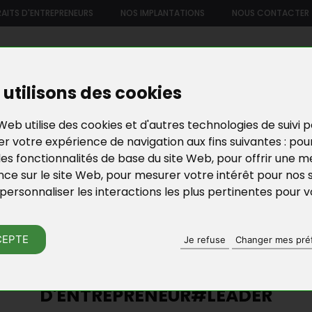
AITS D'ENTREPRENEURS
NOS IMPLANTATIONS
NOUS CONTACTER
US
NOTRE OFFRE DE SERVICES
NOS FORMATIONS ET ATELIE
utilisons des cookies
Web utilise des cookies et d'autres technologies de suivi 
r votre expérience de navigation aux fins suivantes :
pou
les fonctionnalités de base du site Web
,
pour offrir une me
nce sur le site Web
,
pour mesurer votre intérêt pour nos 
personnaliser les interactions les plus pertinentes pour 
N D’ENTREPRISES EN YVELINES
ACTU DE BGE YVELI
CEPTE
Je refuse
Changer mes pré
 DES WORKSHOPS BGE YVELINES DA
D'ENTREPRENEUR#LEADER