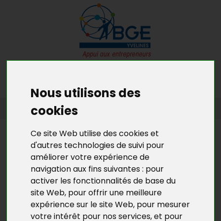
MENU
MON RDV GRATUIT
Nous utilisons des
ACCUEIL
>
L’ACTU DE BGE YVELINES
>
L'ACTU DE LA CRÉATION
cookies
D’ENTREPRISES EN YVELINES
Ce site Web utilise des cookies et
L’ACTU DE BGE YVELINES
d'autres technologies de suivi pour
BILAN DU 1ER "GROUPEMENT DE
améliorer votre expérience de
CRÉATEURS" DES YVELINES
navigation aux fins suivantes :
pour
activer les fonctionnalités de base du
site Web
,
pour offrir une meilleure
La Mission Locale du mantois a créé en 2016 un
expérience sur le site Web
,
pour mesurer
"Groupement de créateurs" en partenariat avec l'IUT
votre intérêt pour nos services
,
et pour
de Vélizy et BGE Yvelines. La formation est