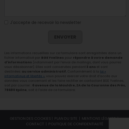
J'accepte de recevoir la newsletter
ENVOYER
Les informations recueillies sur ce formulaire sont enregistrées dans un
fichier informatisé par
BGE Yvelines
pour
répondre à votre demande
d'informations
(notamment par l'envoi de mailings, dont vous pourrez
vous désabonner). Elles sont conservées pendant
3 ans
et sont
destinées
au service administratif.
Conformément à la
loi «
informatique et libertés »
, vous pouvez exercer votre droit d'accès aux
données vous concernant et les faire rectifier en contactant BGE Yvelines,
soit par courrier :
6 avenue de la Mauldre, ZA de la Couronne des Prés,
78680 Epône
, soit à l'aide de ce formulaire.
GESTION DES COOKIES
|
PLAN DU SITE
|
MENTIONS LÉGALES
|
CONTACT
|
POLITIQUE DE CONFIDENTIALITÉ