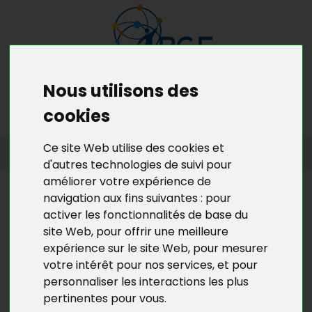
Nous utilisons des
MENU
MON RDV GRATUIT
cookies
Ce site Web utilise des cookies et
ACCUEIL
>
L’ACTU DE BGE YVELINES
>
L'ACTU DE LA CRÉATION
D’ENTREPRISES EN YVELINES
d'autres technologies de suivi pour
améliorer votre expérience de
L’ACTU DE BGE YVELINES
navigation aux fins suivantes :
pour
activer les fonctionnalités de base du
BGE YVELINES À L'HONNEUR
site Web
,
pour offrir une meilleure
DANS LA PRESSE LOCALE
expérience sur le site Web
,
pour mesurer
votre intérêt pour nos services
,
et pour
BGE Yvelines à l'honneur dans le
Courrier de Mantes
personnaliser les interactions les plus
du 6 février 2013
!
pertinentes pour vous
.