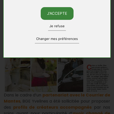
J'ACCEPTE
Je refuse
Changer mes préférences
Dans le cadre d’un
partenariat avec le Courrier de
Mantes
, BGE Yvelines a été sollicitée pour proposer
des
profils de créateurs accompagnés
par nos
soins, ayant pour particularité d’
avoir changé de