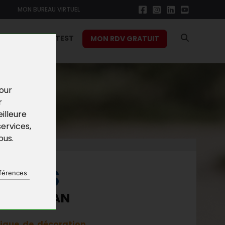
MON BUREAU VIRTUEL
RS
FONCTION TEST
MON RDV GRATUIT
pour
r
illeure
services
,
vous
.
NEURS
férences
N" À HOUDAN
tique de décoration