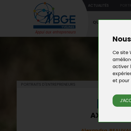
ACTUALITÉS
PORTR
QUI SOMMES-NO
Nous 
Ce site 
améliore
activer 
expérie
et pour 
PORTRAITS D'ENTREPRENEURS
PORT
J'AC
AXELLE B :
Alexandra BEAUVAI