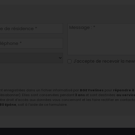
J'accepte de recevoir la new
ont enregistrées dans un fichier informatisé par
BGE Yvelines
pour
répondre à
 désabonner). Elles sont conservées pendant
3 ans
et sont destinées
au servic
tre droit d'accès aux données vous concernant et les faire rectifier en contactant
680 Epône
, soit à l'aide de ce formulaire.