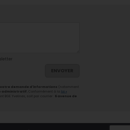
sletter
ENVOYER
 votre demande d'informations
(notamment
e administratif.
Conformément à la
loi «
 BGE Yvelines, soit par courrier :
6 avenue de