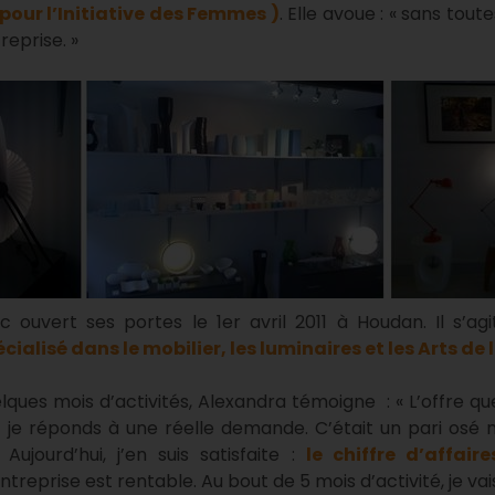
pour l’Initiative des Femmes )
. Elle avoue : « sans toute
eprise. »
ouvert ses portes le 1er avril 2011 à Houdan. Il s’a
cialisé dans le mobilier, les luminaires et les Arts de 
lques mois d’activités, Alexandra témoigne : « L’offre qu
t je réponds à une réelle demande. C’était un pari os
 Aujourd’hui, j’en suis satisfaite :
le chiffre d’affair
entreprise est rentable. Au bout de 5 mois d’activité, je 