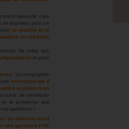
xandra Beauvais s'est
s de business-plan, ce
issant
la qualité et le
eillers en création
ngtemps, de créer son
ndépendante
et pour
tants
: accompagnée
d’une
formation de 4
mettre en place mon
n outre, de bénéficier
 et le présenter aux
mes questions. »
eur de Mantois Nord
et une garantie FGIF