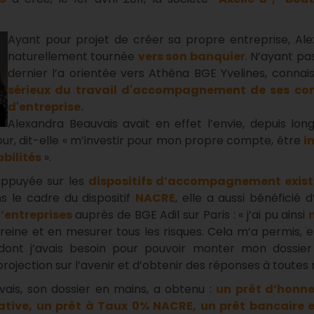
Ayant pour projet de créer sa propre entreprise, Ale
naturellement tournée
vers son banquier
. N’ayant pa
dernier l’a orientée vers Athèna BGE Yvelines, conna
sérieux du travail d'accompagnement de ses cons
d'entreprise.
Alexandra Beauvais avait en effet l’envie, depuis lo
, dit-elle « m’investir pour mon propre compte, être
i
bilités
».
 appuyée sur les
dispositifs d’accompagnement exis
s le cadre du dispositif
NACRE
, elle a aussi bénéficié 
d’entreprises
auprès de BGE Adil sur Paris : « j’ai pu ainsi
eine et en mesurer tous les risques. Cela m’a permis, e
dont j’avais besoin pour pouvoir monter mon dossier
rojection sur l’avenir et d’obtenir des réponses à toutes 
vais, son dossier en mains, a obtenu :
un prêt d’honn
iative, un prêt à Taux 0% NACRE, un prêt bancaire 