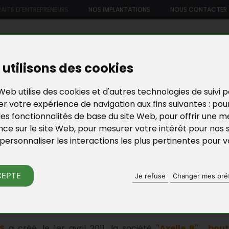
AITS D'ENTREPRENEURS
NOS IMPLANTATIONS
NOUS CONTACTER
US
NOTRE OFFRE DE SERVICES
NOS FORMATIONS ET ATELIE
utilisons des cookies
Web utilise des cookies et d'autres technologies de suivi 
r votre expérience de navigation aux fins suivantes :
pou
les fonctionnalités de base du site Web
,
pour offrir une me
nce sur le site Web
,
pour mesurer votre intérêt pour nos 
personnaliser les interactions les plus pertinentes pour 
RAITS D'ENTREPRE
CEPTE
Je refuse
Changer mes pré
 UNE ENTREPRISE "DÉCO" ET "DESIG
S
a créé, le 1er avril 2011, la société
"Axelle B", bou