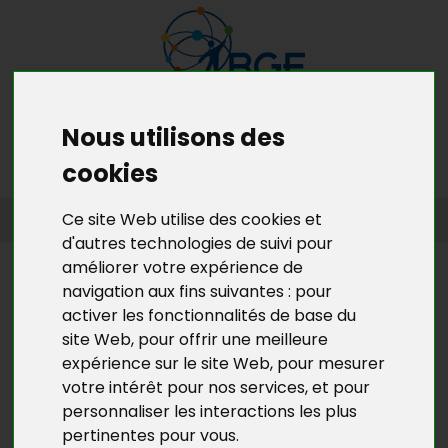
Nous utilisons des
MENU
MON RDV GRATUIT
cookies
ACCUEIL
>
L’ACTU DE BGE YVELINES
>
L'ACTU DE LA CRÉATION
Ce site Web utilise des cookies et
D’ENTREPRISES EN YVELINES
d'autres technologies de suivi pour
améliorer votre expérience de
L’ACTU DE BGE YVELINES
navigation aux fins suivantes :
pour
A COURT D'IDÉE ? DÉCOUVREZ LE
activer les fonctionnalités de base du
site Web
,
pour offrir une meilleure
NOUVEAU SITE BALISE® PAR BGE !
expérience sur le site Web
,
pour mesurer
votre intérêt pour nos services
,
et pour
Notre outil d'inspiration des créateurs d'entreprise
personnaliser les interactions les plus
Balise®
a fait
peau neuve
en juillet dernier.
pertinentes pour vous
.