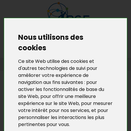
Nous utilisons des
MENU
MON RDV GRATUIT
cookies
Ce site Web utilise des cookies et
ACCUEIL
>
L’ACTU DE BGE YVELINES
>
L'ACTU DE LA CRÉATION
D’ENTREPRISES EN YVELINES
d'autres technologies de suivi pour
améliorer votre expérience de
L’ACTU DE BGE YVELINES
navigation aux fins suivantes :
pour
activer les fonctionnalités de base du
7ÈME SOIRÉE EMPLOI
site Web
,
pour offrir une meilleure
ENTREPRISES A HOUILLES
expérience sur le site Web
,
pour mesurer
votre intérêt pour nos services
,
et pour
Le
jeudi 05 novembre 2015
, a lieu la
"7ème soirée
personnaliser les interactions les plus
Emploi Entreprises" à Houilles.
pertinentes pour vous
.