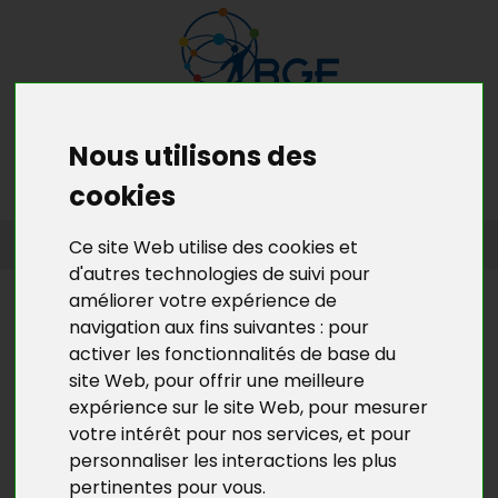
Nous utilisons des
MENU
MON RDV GRATUIT
cookies
ACCUEIL
>
L’ACTU DE BGE YVELINES
>
L'ACTU DE LA CRÉATION
Ce site Web utilise des cookies et
D’ENTREPRISES EN YVELINES
d'autres technologies de suivi pour
améliorer votre expérience de
L’ACTU DE BGE YVELINES
navigation aux fins suivantes :
pour
6ÈME SOIRÉE EMPLOI
activer les fonctionnalités de base du
ENTREPRISES A HOUILLES
site Web
,
pour offrir une meilleure
expérience sur le site Web
,
pour mesurer
votre intérêt pour nos services
,
et pour
Le
jeudi 13 novembre 2014
, a lieu la
"6ème soirée
personnaliser les interactions les plus
Emploi Entreprises" à Houilles
.
pertinentes pour vous
.