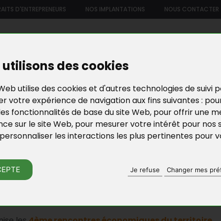
AITS D'ENTREPRENEURS
NOS IMPLANTATIONS
NOUS CONTACTER
US
NOTRE OFFRE DE SERVICES
NOS FORMATIONS ET ATELIE
utilisons des cookies
Web utilise des cookies et d'autres technologies de suivi 
r votre expérience de navigation aux fins suivantes :
pou
les fonctionnalités de base du site Web
,
pour offrir une me
nce sur le site Web
,
pour mesurer votre intérêt pour nos 
personnaliser les interactions les plus pertinentes pour 
ACTU DE BGE YVELI
CEPTE
Je refuse
Changer mes pré
NTRES ÉCONOMIQUES DU TERRITOI
nise les
4ème rencontres économiques du territoire
.