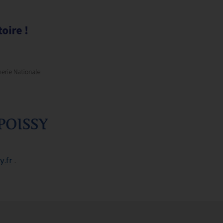
y.fr
.