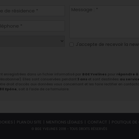
J'accepte de recevoir la new
ont enregistrées dans un fichier informatisé par
BGE Yvelines
pour
répondre à
 désabonner). Elles sont conservées pendant
3 ans
et sont destinées
au servic
tre droit d'accès aux données vous concernant et les faire rectifier en contactant
680 Epône
, soit à l'aide de ce formulaire.
OOKIES
|
PLAN DU SITE
|
MENTIONS LÉGALES
|
CONTACT
|
POLITIQUE DE 
© BGE YVELINES 2018 - TOUS DROITS RÉSERVÉS