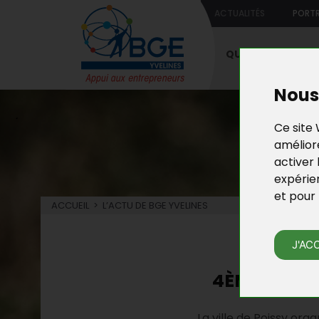
ACTUALITÉS
PORTR
QUI SOMMES-NO
Nous 
Ce site 
améliore
activer 
expérie
et pour 
ACCUEIL
>
L’ACTU DE BGE YVELINES
L’
J'AC
4ÈME RENCO
La ville de Poissy orga