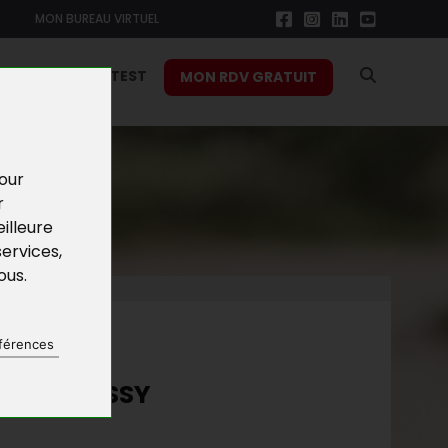
MON BUREAU VIRTUEL
RS
FONCTION TEST
MON RDV GRATUIT
pour
r
illeure
services
,
vous
.
NES
férences
RE À POISSY