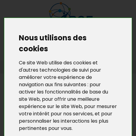
Nous utilisons des
MENU
MON RDV GRATUIT
cookies
Ce site Web utilise des cookies et
ACCUEIL
>
L’ACTU DE BGE YVELINES
>
L'ACTU DE LA CRÉATION
d'autres technologies de suivi pour
D’ENTREPRISES EN YVELINES
améliorer votre expérience de
L’ACTU DE BGE YVELINES
navigation aux fins suivantes :
pour
activer les fonctionnalités de base du
"IL FAUT SAUVER LES JEUNES
site Web
,
pour offrir une meilleure
ENTREPRISES !" : INTERVIEW DE
expérience sur le site Web
,
pour mesurer
MICHEL ZELLA SUR TVFIL 78
votre intérêt pour nos services
,
et pour
personnaliser les interactions les plus
A l'occasion de la parution du plaidoyer de BGE
pertinentes pour vous
.
Réseau à l'adresse de ceux qui nous gouvernent,