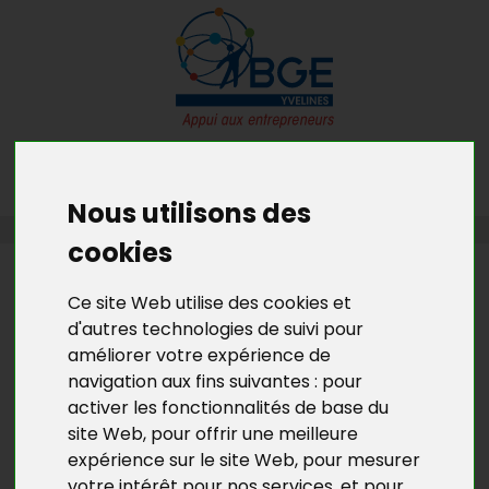
MENU
MON RDV GRATUIT
Nous utilisons des
ACCUEIL
>
L’ACTU DE BGE YVELINES
>
L'ACTU DU DLA 78
cookies
L’ACTU DE BGE YVELINES
Ce site Web utilise des cookies et
QUALITÉ DE VIE AU TRAVAIL
d'autres technologies de suivi pour
(QVT) ET EMPLOI DURABLE DANS
améliorer votre expérience de
L’ESS... ET AILLEURS ?
navigation aux fins suivantes :
pour
activer les fonctionnalités de base du
site Web
,
pour offrir une meilleure
En 2016, la mutuelle CHORUM* a lancé la 2ème
expérience sur le site Web
,
pour mesurer
édition de son baromètre national sur la QVT dans
votre intérêt pour nos services
,
et pour